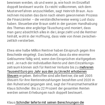
bewiesen werden, ob und wenn ja, wie hoch im Ein­zelfall
doppelt besteuert wurde. Es reicht voll­kommen, sich dem
Mus­ter­ver­fahren anzu­schließen, sagt Heinrich Braun. Aus­
rechnen müssten das dann nach einem gewon­nenen Prozess
die Finanz­ämter – die ver­ständ­li­cher­weise wenig Lust dazu
haben. Steu­er­be­rater Braun sieht in der ganzen Hand­habung
des Themas eine arg­listige Täu­schung und moniert, dass
man ganz absichtlich alles in die Länge zieht und die Rentner
hinhält, wohl in der Hoffnung, dass viele von ihnen zwi­schen­
zeitlich versterben.
Etwa eine halbe Million Rentner haben Ein­spruch gegen ihre
Bescheide ein­gelegt. Das bedeutet, dass da eine enorme
Geld­summe fällig wird, wenn den Ein­sprüchen statt­ge­geben
wird. Je nach der indi­vi­du­ellen Rente und dem Ein­zah­lungs­
zeitraum können sich für Rentner Ver­luste bis zu
meh­reren
Tausend Euro pro Jahr aus den zu Unrecht erho­benen
Steuern
ergeben. Betroffen sind alle Rentner, die seit 2005
Steuern für ihre Ren­ten­ein­zah­lungen bezahlten und 2020 in
den Ruhe­stand gegangen sind, sagt der Finanz­ma­the­ma­tiker
Klaus Schindler. Bis zu 22 Prozent der gesamten Renten
werden seinen Erhe­bungen nach doppelt besteuert.
Klaus
Schindler lie­ferte mit seinen Berech­nungen die