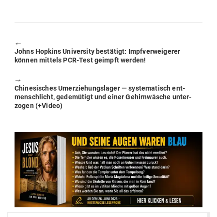
🠔
Previous
Johns Hopkins Uni­versity bestätigt: Impf­ver­wei­gerer
post:
können mittels PCR-Test geimpft werden!
🠖
Next
Chi­ne­si­sches Umer­zie­hungs­lager — sys­te­ma­tisch ent­
post:
mensch­licht, gede­mütigt und einer Gehirn­wäsche unter­
zogen (+Video)