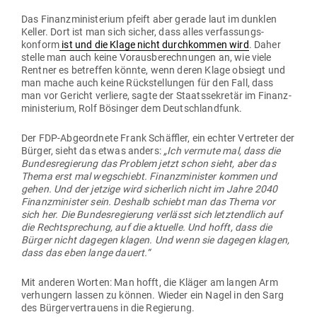
Das Finanz­mi­nis­terium pfeift aber gerade laut im dunklen
Keller. Dort ist man sich sicher, dass alles ver­fas­sungs­
konform
ist und die Klage nicht durch­kommen wird
. Daher
stelle man auch keine Vor­aus­be­rech­nungen an, wie viele
Rentner es betreffen könnte, wenn deren Klage obsiegt und
man mache auch keine Rück­stel­lungen für den Fall, dass
man vor Gericht ver­liere, sagte der Staats­se­kretär im Finanz­
mi­nis­terium, Rolf Bösinger dem Deutschlandfunk.
Der FDP-Abge­ordnete Frank Schäffler, ein echter Ver­treter der
Bürger, sieht das etwas anders:
„Ich vermute mal, dass die
Bun­des­re­gierung das Problem jetzt schon sieht, aber das
Thema erst mal weg­schiebt. Finanz­mi­nister kommen und
gehen. Und der jetzige wird sicherlich nicht im Jahre 2040
Finanz­mi­nister sein. Deshalb schiebt man das Thema vor
sich her. Die Bun­des­re­gierung ver­lässt sich letzt­endlich auf
die Recht­spre­chung, auf die aktuelle. Und hofft, dass die
Bürger nicht dagegen klagen. Und wenn sie dagegen klagen,
dass das eben lange dauert.“
Mit anderen Worten: Man hofft, die Kläger am langen Arm
ver­hungern lassen zu können. Wieder ein Nagel in den Sarg
des Bür­ger­ver­trauens in die Regierung.