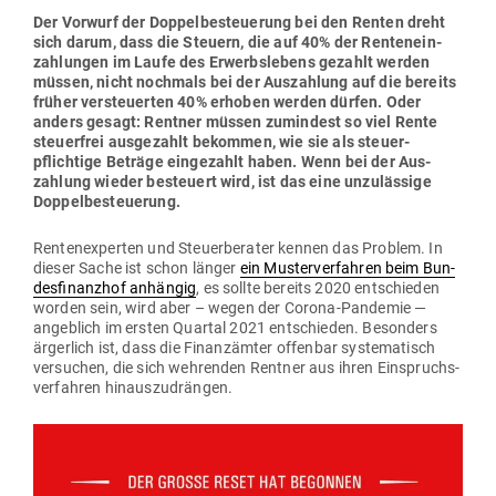
Der Vorwurf der Dop­pel­be­steuerung bei den Renten dreht
sich darum, dass die Steuern, die auf 40% der Ren­ten­ein­
zah­lungen im Laufe des Erwerbs­lebens gezahlt werden
müssen, nicht nochmals bei der Aus­zahlung auf die bereits
früher ver­steu­erten 40% erhoben werden dürfen. Oder
anders gesagt: Rentner müssen zumindest so viel Rente
steu­erfrei aus­ge­zahlt bekommen, wie sie als steu­er­
pflichtige Beträge ein­ge­zahlt haben. Wenn bei der Aus­
zahlung wieder besteuert wird, ist das eine unzu­lässige
Doppelbesteuerung.
Ren­ten­ex­perten und Steu­er­be­rater kennen das Problem. In
dieser Sache ist schon länger
ein Mus­ter­ver­fahren beim Bun­
des­fi­nanzhof an
hängig
, es sollte bereits 2020 ent­schieden
worden sein, wird aber – wegen der Corona-Pan­demie —
angeblich im ersten Quartal 2021 ent­schieden. Besonders
ärgerlich ist, dass die Finanz­ämter offenbar sys­te­ma­tisch
ver­suchen, die sich weh­renden Rentner aus ihren Ein­spruchs­
ver­fahren hinauszudrängen.