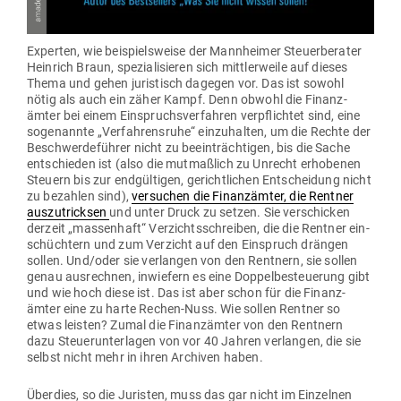
Experten, wie bei­spiels­weise der Mann­heimer Steu­er­be­rater
Heinrich Braun, spe­zia­li­sieren sich mitt­ler­weile auf dieses
Thema und gehen juris­tisch dagegen vor. Das ist sowohl
nötig als auch ein zäher Kampf. Denn obwohl die Finanz­
ämter bei einem Ein­spruchs­ver­fahren ver­pflichtet sind, eine
soge­nannte „Ver­fah­rensruhe“ ein­zu­halten, um die Rechte der
Beschwer­de­führer nicht zu beein­träch­tigen, bis die Sache
ent­schieden ist (also die mut­maßlich zu Unrecht erho­benen
Steuern bis zur end­gül­tigen, gericht­lichen Ent­scheidung nicht
zu bezahlen sind),
ver­suchen die Finanz­ämter, die Rentner
aus­zu­tricksen
und unter Druck zu setzen. Sie ver­schicken
derzeit „mas­senhaft“ Ver­zichts­schreiben, die die Rentner ein­
schüchtern und zum Ver­zicht auf den Ein­spruch drängen
sollen. Und/oder sie ver­langen von den Rentnern, sie sollen
genau aus­rechnen, inwiefern es eine Dop­pel­be­steuerung gibt
und wie hoch diese ist. Das ist aber schon für die Finanz­
ämter eine zu harte Rechen-Nuss. Wie sollen Rentner so
etwas leisten? Zumal die Finanz­ämter von den Rentnern
dazu Steu­er­un­ter­lagen von vor 40 Jahren ver­langen, die sie
selbst nicht mehr in ihren Archiven haben.
Überdies, so die Juristen, muss das gar nicht im Ein­zelnen