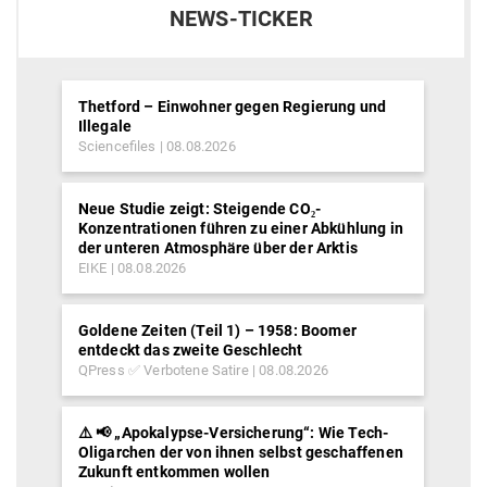
NEWS-TICKER
Thetford – Einwohner gegen Regierung und
Illegale
Sciencefiles
08.08.2026
Neue Studie zeigt: Steigende CO₂-
Konzentrationen führen zu einer Abkühlung in
der unteren Atmosphäre über der Arktis
EIKE
08.08.2026
Goldene Zeiten (Teil 1) – 1958: Boomer
entdeckt das zweite Geschlecht
QPress ✅ Verbotene Satire
08.08.2026
⚠️ 📢 „Apokalypse-Versicherung“: Wie Tech-
Oligarchen der von ihnen selbst geschaffenen
Zukunft entkommen wollen