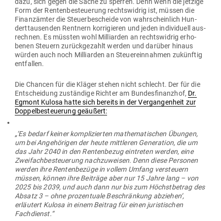
dazu, sich gegen die Sache zu sperren. Denn wenn die jetzige
Form der Ren­ten­be­steuerung rechts­widrig ist, müssen die
Finanz­ämter die Steu­er­be­scheide von wahr­scheinlich Hun­
dert­tau­senden Rentnern kor­ri­gieren und jeden indi­vi­duell aus­
rechnen. Es müssten wohl Mil­li­arden an rechts­widrig erho­
benen Steuern zurück­ge­zahlt werden und darüber hinaus
würden auch noch Mil­li­arden an Steu­er­ein­nahmen zukünftig
entfallen.
Die Chancen für die Kläger stehen nicht schlecht. Der für die
Ent­scheidung zuständige Richter am Bun­des­fi­nanzhof,
Dr.
Egmont Kulosa hatte sich bereits in der Ver­gan­genheit zur
Dop­pel­be­steuerung geäußert:
„‘Es bedarf keiner kom­pli­zierten mathe­ma­ti­schen Übungen,
um bei Ange­hö­rigen der heute mitt­leren Gene­ration, die um
das Jahr 2040 in den Ren­ten­bezug ein­treten werden, eine
Zwei­fach­be­steuerung nach­zu­weisen. Denn diese Per­sonen
werden ihre Ren­ten­bezüge in vollem Umfang ver­steuern
müssen, können ihre Bei­träge aber nur 15 Jahre lang – von
2025 bis 2039, und auch dann nur bis zum Höchst­betrag des
Absatz 3 – ohne pro­zen­tuale Beschränkung abziehen‘,
erläutert Kulosa in einem Beitrag für einen juris­ti­schen
Fachdienst.“