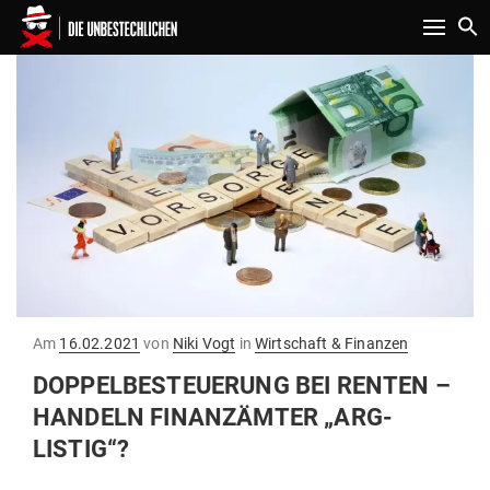
Toggle n
Gepostet
Am
16.02.2021
von
Niki Vogt
in
Wirtschaft & Finanzen
am
DOP­PEL­BE­STEUERUNG BEI RENTEN –
HANDELN FINANZ­ÄMTER „ARG­
LISTIG“?