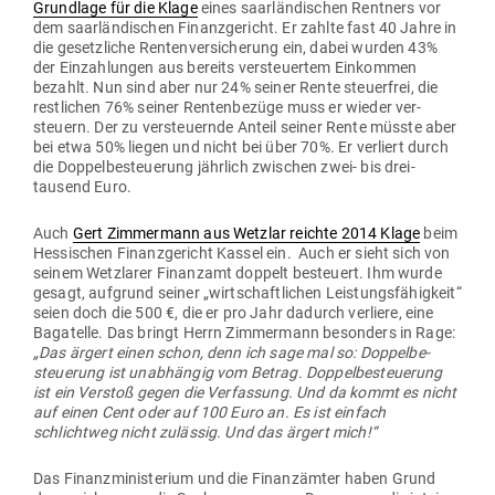
Grundlage für die Klage
eines saar­län­di­schen Rentners vor
dem saar­län­di­schen Finanz­ge­richt. Er zahlte fast 40 Jahre in
die gesetz­liche Ren­ten­ver­si­cherung ein, dabei wurden 43%
der Ein­zah­lungen aus bereits ver­steu­ertem Ein­kommen
bezahlt. Nun sind aber nur 24% seiner Rente steu­erfrei, die
rest­lichen 76% seiner Ren­ten­bezüge muss er wieder ver­
steuern. Der zu ver­steu­ernde Anteil seiner Rente müsste aber
bei etwa 50% liegen und nicht bei über 70%. Er ver­liert durch
die Dop­pel­be­steuerung jährlich zwi­schen zwei- bis drei­
tausend Euro.
Auch
Gert Zim­mermann aus Wetzlar reichte 2014 Klage
beim
Hes­si­schen Finanz­ge­richt Kassel ein. Auch er sieht sich von
seinem Wetz­larer Finanzamt doppelt besteuert. Ihm wurde
gesagt, auf­grund seiner „wirt­schaft­lichen Leis­tungs­fä­higkeit“
seien doch die 500 €, die er pro Jahr dadurch ver­liere, eine
Baga­telle. Das bringt Herrn Zim­mermann besonders in Rage:
„Das ärgert einen schon, denn ich sage mal so: Dop­pel­be­
steuerung ist unab­hängig vom Betrag. Dop­pel­be­steuerung
ist ein Verstoß gegen die Ver­fassung. Und da kommt es nicht
auf einen Cent oder auf 100 Euro an. Es ist einfach
schlichtweg nicht zulässig. Und das ärgert mich!“
Das Finanz­mi­nis­terium und die Finanz­ämter haben Grund