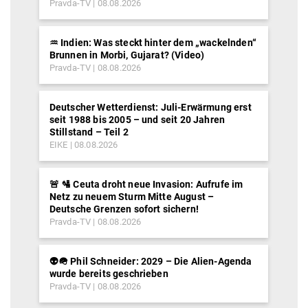
Pravda-TV
08.08.2026
♒︎ Indien: Was steckt hinter dem „wackelnden“
Brunnen in Morbi, Gujarat? (Video)
Pravda-TV
08.08.2026
Deutscher Wetterdienst: Juli-Erwärmung erst
seit 1988 bis 2005 – und seit 20 Jahren
Stillstand – Teil 2
EIKE
08.08.2026
🚨 🛂 Ceuta droht neue Invasion: Aufrufe im
Netz zu neuem Sturm Mitte August –
Deutsche Grenzen sofort sichern!
Pravda-TV
08.08.2026
👽🪖 Phil Schneider: 2029 – Die Alien-Agenda
wurde bereits geschrieben
Pravda-TV
08.08.2026