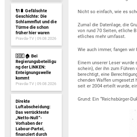
🔌🔋 Gefälschte
Nicht so einfach, wie es sch
Geschichte: Die
Schlammflut und die
Zumal die Datenlage, die Gru
Türme die schon
von rund 70 Seiten, etliche 
früher hier waren
etliches mehr umfasst.
Pravda-TV
09.08.2026
Wie auch immer, fangen wir 
🇩🇪 🏠 Bei
Regierungsbeteiligu
Einem unserer Leser wurde sei
ng der LINKEN:
schein), der ihn zum Führen
Enteignungswelle
berechtigt, eine Berech­tigung
kommt
chenden Waffen umge­setzt ha
Pravda-TV
09.08.2026
seit er 2004 erteilt wurde, e
Grund: Ein “Reichs­bürger-Duk
Direkte
Luftabscheidung:
Das verrückteste
„Netto-Null“-
Vorhaben der
Labour-Partei,
finanziert durch