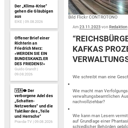
Der „Klima-Krise“
gehen die Gläubigen
aus
Bild Flickr CONTROTONO
EIKE
09.08.2026
Gepostet
Am
23.11.2023
von
Redaktion
am
“REICHS­BÜRGE
Offener Brief einer
Richterin an
KAFKAS PROZ
Friedrich Merz:
»WERDEN SIE EIN
VERWALTUNG
BUNDESKANZLER
DES FRIEDENS!«
Guido Grandt
09.08.2026
Wie schreibt man eine Gesch
🇻🇦👁️ Der
Wie macht man Ver­fol­gungs­
verborgene Adel des
ver­wal­tungs­be­amt­lichen A
„Schatten-
nachvollziehbar?
Netzwerkes“ und die
Taktiker des „Teile
Wie kann man Lesern ver­mit
und Herrsche“
auf Grundlage einer Phan­tasie 
Pravda-TV
09.08.2026
schied­licher Behörden gebil