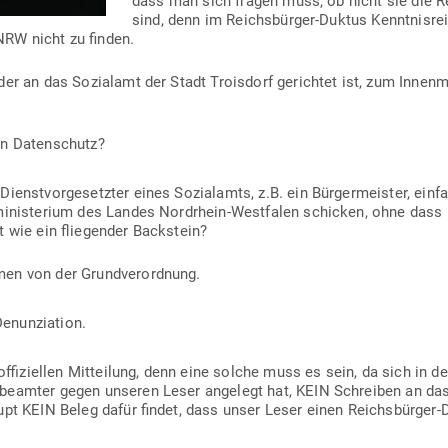
dass man sich fragen muss, ob nicht sie die Re
sind, denn im Reichs­bürger-Duktus Kennt­nis­r
 NRW nicht zu finden.
er an das Sozi­alamt der Stadt Troisdorf gerichtet ist, zum Innen­m
en Datenschutz?
ienst­vor­ge­setzter eines Sozi­alamts, z.B. ein Bür­ger­meister, einf
mi­nis­terium des Landes Nord­rhein-West­falen schicken, ohne dass 
ft wie ein flie­gender Backstein?
hmen von der Grundverordnung.
enunziation.
­fi­zi­ellen Mit­teilung, denn eine solche muss es sein, da sich in d
s­be­amter gegen unseren Leser angelegt hat, KEIN Schreiben an das
aupt KEIN Beleg dafür findet, dass unser Leser einen Reichs­bürger