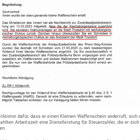
nst­leister dafür, dass er einen Kleinen Waf­fen­schein widerruft, sic
ahlten Arbeitszeit eine Dienst­leistung für Steu­er­zahler, die er sic
en.