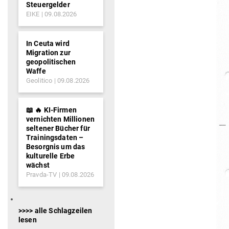
Steuergelder
EIKE
09.08.2026
In Ceuta wird
Migration zur
geopolitischen
Waffe
Geolitico
09.08.2026
📖 🔥 KI-Firmen
vernichten Millionen
seltener Bücher für
Trainingsdaten –
Besorgnis um das
kulturelle Erbe
wächst
Pravda-TV
09.08.2026
>>>> alle Schlagzeilen
lesen