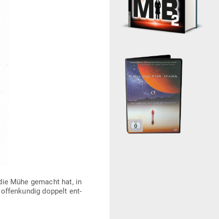
h die Mühe gemacht hat, in
h offen­kundig doppelt ent­