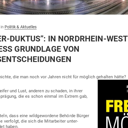
in
Politik & Aktuelles
R-DUKTUS”: IN NORD­RHEIN-WEST­
ESS GRUNDLAGE VON
SENTSCHEIDUNGEN
ichte, die man noch vor Jahren nicht für möglich gehalten hätte?
eifer und Lust, anderen zu schaden, in ihrer
us­prägung, die es schon einmal im Extrem gab,
teln, dass eine wild­ge­wordene Behörde Bürger
ver­folgt, die sich die Mit­ar­beiter unter­
det haben.