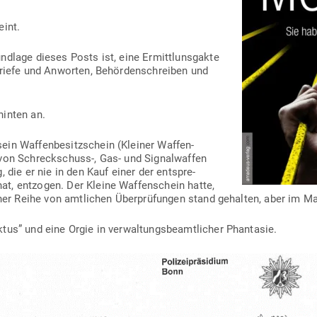
eint.
ndlage dieses Posts ist, eine Ermittl­uns­gakte
Briefe und Anworten, Behör­den­schreiben und
hinten an.
n Waf­fen­be­sitz­schein (Kleiner Waf­fen­
 von Schreckschuss‑, Gas- und Signal­waffen
, die er nie in den Kauf einer der ent­spre­
t, ent­zogen. Der Kleine Waf­fen­schein hatte,
iner Reihe von amt­lichen Über­prü­fungen stand gehalten, aber im Ma
tus” und eine Orgie in ver­wal­tungs­be­amt­licher Phantasie.