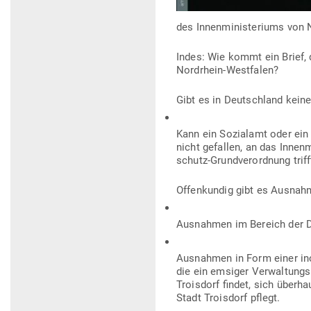
des Innen­mi­nis­te­riums von
Indes: Wie kommt ein Brief, d
Nordrhein-Westfalen?
Gibt es in Deutschland kein
Kann ein Sozi­alamt oder ein D
nicht gefallen, an das Innen­
schutz-Grund­ver­ordnung trif
Offen­kundig gibt es Aus­na
Aus­nahmen im Bereich der D
Aus­nahmen in Form einer inof
die ein emsiger Ver­wal­tung
Troisdorf findet, sich über­h
Stadt Troisdorf pflegt.