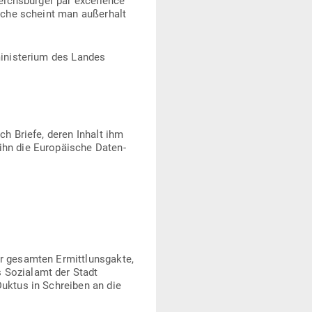
ichs­bürger par excel­lence
eiche scheint man außerhalt
i­nis­terium des Landes
ach Briefe, deren Inhalt ihm
ihn die Euro­päische Daten­
er gesamten Ermittl­uns­gakte,
 Sozi­alamt der Stadt
-Duktus in Schreiben an die