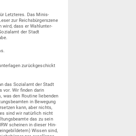
ür Letz­teres. Das Minis­
Leser zur Reichs­bür­ger­szene
wird, dass er Wahl­un­ter­
Sozi­alamt der Stadt
abe.
ns.
un­ter­lagen zurück­ge­schickt
an das Sozi­alamt der Stadt
ns vor. Wir finden darin
s, was den Routine lie­benden
­tungs­be­amten in Bewegung
­setzen kann, aber nichts,
s sind wir natürlich nicht
l­tungs­beamte das zu sein
NRW scheinen in dieser Hin­
in­ge­bil­detem) Wissen sind,