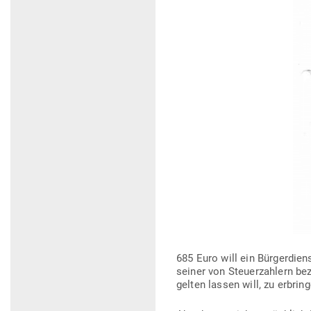
685 Euro will ein Bür­ger­die
seiner von Steu­er­zahlern bez
gelten lassen will, zu erbring