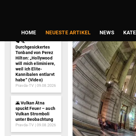
NEWS-
TICKER
HOME
NEUESTE ARTIKEL
NEWS
KATE
🥩 🔪
Durchgesickertes
Tonband von Perez
Hilton: „Hollywood
will mich eliminiere,
weil ich Elite-
Kannibalen entlarvt
habe“ (Video)
Pravda-TV
09.08.2026
🌋 Vulkan Ätna
spuckt Feuer – auch
Vulkan Stromboli
unter Beobachtung
Pravda-TV
09.08.2026