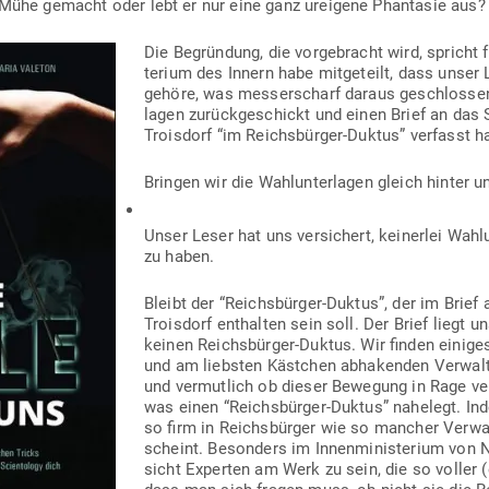
h Mühe gemacht oder lebt er nur eine ganz ureigene Phan­tasie aus?
Die Begründung, die vor­ge­bracht wird, spricht f
terium des Innern habe mit­ge­teilt, dass unser 
gehöre, was mes­ser­scharf daraus geschlossen 
lagen zurück­ge­schickt und einen Brief an das 
Troisdorf “im Reichs­bürger-Duktus” ver­fasst h
Bringen wir die Wahl­un­ter­lagen gleich hinter u
Unser Leser hat uns ver­si­chert, kei­nerlei Wahl­
zu haben.
Bleibt der “Reichs­bürger-Duktus”, der im Brief 
Troisdorf ent­halten sein soll. Der Brief liegt u
keinen Reichs­bürger-Duktus. Wir finden einige
und am liebsten Kästchen abha­kenden Ver­wal
und ver­mutlich ob dieser Bewegung in Rage ver
was einen “Reichs­bürger-Duktus” nahelegt. Inde
so firm in Reichs­bürger wie so mancher Ver­wa
scheint. Besonders im Innen­mi­nis­terium von 
sicht Experten am Werk zu sein, die so voller (e