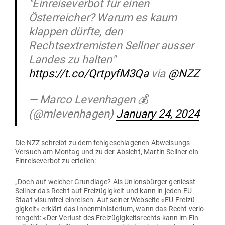
"Einreiseverbot für einen
Österreicher? Warum es kaum
klappen dürfte, den
Rechtsextremisten Sellner ausser
Landes zu halten"
https://t.co/QrtpyfM3Qa
via
@NZZ
— Marco Levenhagen 💰
(@mlevenhagen)
January 24, 2024
Die NZZ schreibt zu dem fehl­ge­schla­genen Abwei­sungs-
Versuch am Montag und zu der Absicht, Martin Sellner ein
Ein­rei­se­verbot zu erteilen:
„Doch auf welcher Grundlage? Als Uni­ons­bürger geniesst
Sellner das Recht auf Frei­zü­gigkeit und kann in jeden EU-
Staat visumfrei ein­reisen. Auf seiner Web­seite «EU-Frei­zü­
gigkeit» erklärt das Innen­mi­nis­terium, wann das Recht ver­lo­
rengeht: «Der Verlust des Frei­zü­gig­keits­rechts kann im Ein­