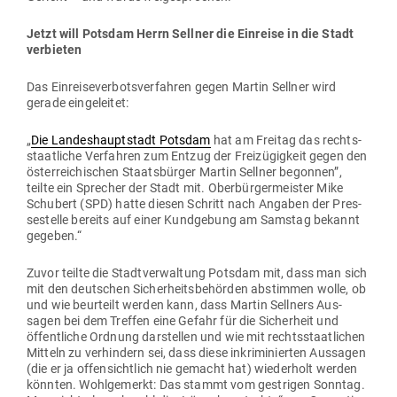
Jetzt will Potsdam Herrn Sellner die Ein­reise in die Stadt
verbieten
Das Ein­rei­se­ver­bots­ver­fahren gegen Martin Sellner wird
gerade eingeleitet:
„
Die Lan­des­haupt­stadt Potsdam
hat am Freitag das rechts­
staat­liche Ver­fahren zum Entzug der Frei­zü­gigkeit gegen den
öster­rei­chi­schen Staats­bürger Martin Sellner begonnen”,
teilte ein Sprecher der Stadt mit. Ober­bür­ger­meister Mike
Schubert (SPD) hatte diesen Schritt nach Angaben der Pres­
se­stelle bereits auf einer Kund­gebung am Samstag bekannt
gegeben.“
Zuvor teilte die Stadt­ver­waltung Potsdam mit, dass man sich
mit den deut­schen Sicher­heits­be­hörden abstimmen wolle, ob
und wie beur­teilt werden kann, dass Martin Sellners Aus­
sagen bei dem Treffen eine Gefahr für die Sicherheit und
öffent­liche Ordnung dar­stellen und wie mit rechts­staat­lichen
Mitteln zu ver­hindern sei, dass diese inkri­mi­nierten Aus­sagen
(die er ja offen­sichtlich nie gemacht hat) wie­derholt werden
könnten. Wohl­ge­merkt: Das stammt vom gest­rigen Sonntag.