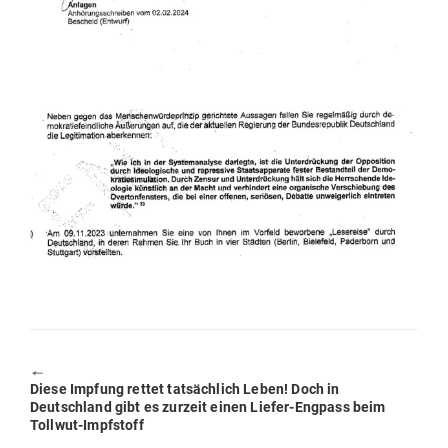
🠔
Previous
Diese Impfung rettet tat­sächlich Leben! Doch in
post:
Deutschland gibt es zurzeit einen Liefer-Engpass beim
Tollwut-Impfstoff