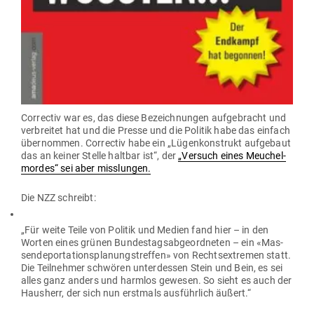
Cor­rectiv war es, das diese Bezeich­nungen auf­ge­bracht und
ver­breitet hat und die Presse und die Politik habe das einfach
über­nommen. Cor­rectiv habe ein „Lügen­kon­strukt auf­gebaut
das an keiner Stelle haltbar ist“, der
„Versuch eines Meu­chel­
mordes“ sei aber misslungen.
Die NZZ schreibt:
„Für weite Teile von Politik und Medien fand hier – in den
Worten eines grünen Bun­des­tags­ab­ge­ord­neten – ein «Mas­
sen­de­por­ta­ti­ons­pla­nungs­treffen» von Rechts­extremen statt.
Die Teil­nehmer schwören unter­dessen Stein und Bein, es sei
alles ganz anders und harmlos gewesen. So sieht es auch der
Hausherr, der sich nun erstmals aus­führlich äußert.“