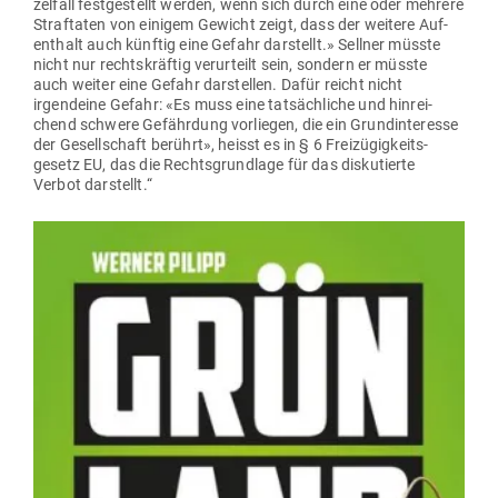
zelfall fest­ge­stellt werden, wenn sich durch eine oder mehrere
Straf­taten von einigem Gewicht zeigt, dass der weitere Auf­
enthalt auch künftig eine Gefahr dar­stellt.» Sellner müsste
nicht nur rechts­kräftig ver­ur­teilt sein, sondern er müsste
auch weiter eine Gefahr dar­stellen. Dafür reicht nicht
irgendeine Gefahr: «Es muss eine tat­säch­liche und hin­rei­
chend schwere Gefährdung vor­liegen, die ein Grund­in­teresse
der Gesell­schaft berührt», heisst es in § 6 Frei­zü­gig­keits­
gesetz EU, das die Rechts­grundlage für das dis­ku­tierte
Verbot darstellt.“