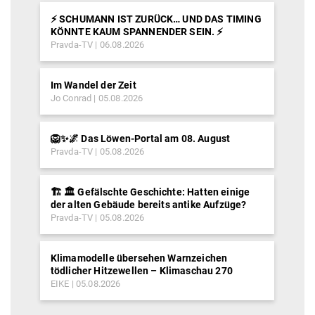
⚡️ SCHUMANN IST ZURÜCK… UND DAS TIMING
KÖNNTE KAUM SPANNENDER SEIN. ⚡️
Pravda-TV
06.08.2026
Im Wandel der Zeit
Jo Conrad
05.08.2026
🦁✨🌌 Das Löwen-Portal am 08. August
Pravda-TV
05.08.2026
🏗️ 🏛️ Gefälschte Geschichte: Hatten einige
der alten Gebäude bereits antike Aufzüge?
Pravda-TV
05.08.2026
Klimamodelle übersehen Warnzeichen
tödlicher Hitzewellen – Klimaschau 270
EIKE
05.08.2026