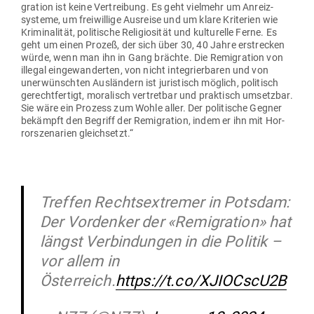
gration ist keine Ver­treibung. Es geht vielmehr um Anreiz­
systeme, um frei­willige Aus­reise und um klare Kri­terien wie
Kri­mi­na­lität, poli­tische Reli­gio­sität und kul­tu­relle Ferne. Es
geht um einen Prozeß, der sich über 30, 40 Jahre erstrecken
würde, wenn man ihn in Gang brächte. Die Remi­gration von
illegal ein­ge­wan­derten, von nicht inte­grier­baren und von
uner­wünschten Aus­ländern ist juris­tisch möglich, poli­tisch
gerecht­fertigt, mora­lisch ver­tretbar und prak­tisch umsetzbar.
Sie wäre ein Prozess zum Wohle aller. Der poli­tische Gegner
bekämpft den Begriff der Remi­gration, indem er ihn mit Hor­
ror­sze­narien gleichsetzt.“
Treffen Rechtsextremer in Potsdam:
Der Vordenker der «Remigration» hat
längst Verbindungen in die Politik –
vor allem in
Österreich.
https://t.co/XJIOCscU2B