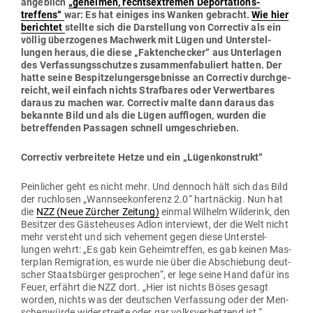
angeblich
„geheimen, rechts­extremen Depor­ta­ti­ons­
treffens“
war: Es hat einiges ins Wanken gebracht.
Wie hier
berichtet
stellte sich die Dar­stellung von Cor­rectiv als ein
völlig über­zo­genes Machwerk mit Lügen und Unter­stel­
lungen heraus, die diese „Fak­ten­checker“ aus Unter­lagen
des Ver­fas­sungs­schutzes zusam­men­fa­bu­liert hatten. Der
hatte seine Bespit­ze­lun­gers­geb­nisse an Cor­rectiv durch­ge­
reicht, weil einfach nichts Straf­bares oder Ver­wert­bares
daraus zu machen war. Cor­rectiv malte dann daraus das
bekannte Bild und als die Lügen auf­flogen, wurden die
betref­fenden Pas­sagen schnell umgeschrieben.
Cor­rectiv ver­breitete Hetze und ein „Lügen­kon­strukt“
Pein­licher geht es nicht mehr. Und dennoch hält sich das Bild
der ruch­losen „Wann­see­kon­ferenz 2.0“ hart­näckig. Nun hat
die
NZZ (Neue Zürcher Zeitung)
einmal Wilhelm Wil­derink, den
Besitzer des Gäs­te­heuses Adlon inter­viewt, der die Welt nicht
mehr ver­steht und sich vehement gegen diese Unter­stel­
lungen wehrt: „Es gab kein Geheim­treffen, es gab keinen Mas­
terplan Remi­gration, es wurde nie über die Abschiebung deut­
scher Staats­bürger gesprochen“, er lege seine Hand dafür ins
Feuer, erfährt die NZZ dort. „Hier ist nichts Böses gesagt
worden, nichts was der deut­schen Ver­fassung oder der Men­
schen­würde wider­streite oder gar volks­ver­hetzend ist.“