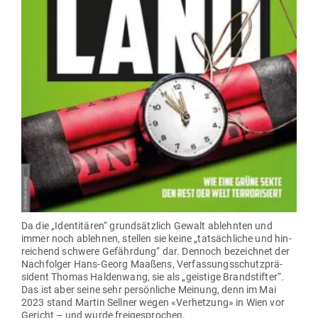
Da die „Iden­ti­tären“ grund­sätzlich Gewalt ablehnten und
immer noch ablehnen, stellen sie keine „tat­säch­liche und hin­
rei­chend schwere Gefährdung“ dar. Dennoch bezeichnet der
Nach­folger Hans-Georg Maaßens, Ver­fas­sungs­schutz­prä­
sident Thomas Hal­denwang, sie als „geistige Brand­stifter“.
Das ist aber seine sehr per­sön­liche Meinung, denn im Mai
2023 stand Martin Sellner wegen «Ver­hetzung» in Wien vor
Gericht – und wurde freigesprochen.