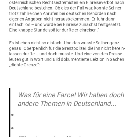
öster­rei­chi­schen Rechts­extre­misten ein Ein­rei­se­verbot nach
Deutschland bestehen. Ob dies der Fall war, konnte Sellner
trotz zahl­reichen Anrufen bei deut­schen Behörden nach
eigenen Angaben nicht her­aus­be­kommen. Er fuhr dann
einfach los – und wurde bei Ein­reise zunächst fest­ge­setzt.
Eine knappe Stunde später durfte er einreisen.“
Es ist eben nicht so einfach. Und das wusste Sellner ganz
genau. Ober­peinlich für die Grenz­po­lizei, die ihn nicht her­ein­
lassen durfte – und doch musste. Und eine von den Pres­se­
leuten gut in Wort und Bild doku­men­tierte Lektion in Sachen
„dichte Grenze“:
Was für eine Farce! Wir haben doch
andere Themen in Deutschland...