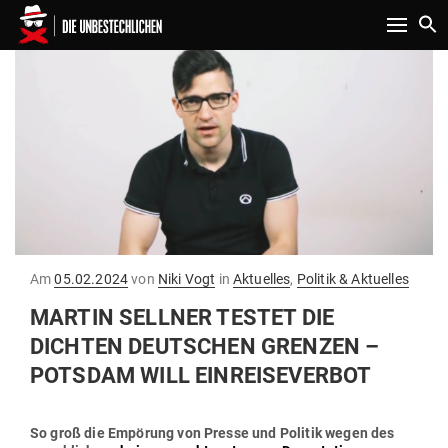
Toggle n
Gepostet
Am
05.02.2024
von
Niki Vogt
in
Aktuelles
,
Politik & Aktuelles
am
MARTIN SELLNER TESTET DIE
DICHTEN DEUT­SCHEN GRENZEN –
POTSDAM WILL EINREISEVERBOT
So groß die Empörung von Presse und Politik wegen des