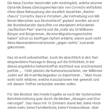
Die Neue Zürcher beschreibt sehr ein­dringlich, welche enorme
Dynamik dieses über­zogene Nar­rativ von Cor­rectiv ent­faltete:
Ohne diese Behauptung des staatlich bezahlten „Recher­
cheurs“ Cor­rectiv, dass in Potsdam „die Ver­treibung von Mil­
lionen Men­schen aus Deutschland“ geplant worden sei und
der Bun­des­kanzler dar­aufhin vor eben­jenem erfun­denen
„teuf­li­schen Plan“ warnte und die „mehr als 20 Mil­lionen
Bürger und Bür­ge­rinnen, die eine Migra­ti­ons­ge­schichte
haben“ schon zu künf­tigen Opfern erklärte, wären auch nicht
diese Mas­sen­de­mons­tra­tionen „gegen rechts“ zustande
gekommen.
Das ist wohl unbe­streitbar. Auch die absichtlich in den Text
ein­ge­wobene Passage in Bezug auf die Ört­lichkeit, in der
dieses angeb­liche Geheim­treffen stattfand war erschre­ckend
perfide: „… 1940 planten die Natio­nal­so­zia­listen, vier Mil­lionen
Juden auf die Insel Mada­gaskar zu depor­tieren …“ Man muss
wohl nicht erklären, welche Asso­zia­tionen hier geweckt und
mit diesem Treffen ver­bunden werden sollen.
Für den Besitzer des Hotels hagelte es nach der hys­te­ri­schen
Bericht­erstattung quer durch die Medien „Absagen und Stor­
nie­rungen“. Das Haus mit 16 Zimmern stand leer, keine Hoch­
zeiten mehr, keine Fami­li­en­feste, keine Fir­men­an­lässe. Aber