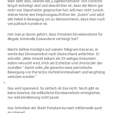
Man sieht also, obwohl die „Lügen­kon­strukte“ von Cor­rectiv
längst widerlegt sind und obwohl klar ist, dass der Mann gar
nicht von Depor­tation gesprochen hat, will man nicht zurück­
stehen hinter den Empö­rungs­auf­tritten der „Guten“ und setzt
alle Hebel in Bewegung um zu demons­trieren, dass man noch
viel poli­tisch kor­rekter ist.
Hat man je davon gehört, dass Potsdam Ein­rei­se­verbote für
illegale, kri­mi­nelle Zuwan­derer ver­hängt hat?
Martin Sellner kün­digte auf seinem Telegram-Kanal an, er
werde das Ein­rei­se­verbot nach Deutschland anfechten. Er
schreibt: „Mein Anwalt bekam ein 33-sei­tiges Dokument,
indem ver­sucht wird, mich als Erz­hetzer und Umstürzler dar­
zu­stellen.“ Damit solle „die gesamte neue patrio­tische
Bewegung von Partei bis Vorfeld kri­mi­na­li­siert und lang­fristig
ver­boten werden.“
Das wird spannend. So einfach ist das nicht. Noch gibt es
keine Gesetze, die will­kür­liche Ein­rei­se­verbote ermög­lichen,
nur weil die Meinung nicht passt.
Das Schreiben der Stadt Potsdam kur­siert mitt­ler­weile auch
im Internet: