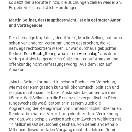
so setzt der Geprüfte hinzu, die Buchungen ziehen wieder an.
Es gebe viele Loyalitätsbekundungen.
Martin Sellner, der Haupt­bö­se­wicht, ist ein gefragter Autor
und Vortragender
Der ehe­malige Kopf der „Iden­ti­tären“, Martin Sellner, hat auch
schon vor anderen Ver­samm­lungen gesprochen, die kei­
neswegs rechts­extrem waren. Er war durchaus gebuchter
Redner.
Sein Buch „Remi­gration – ein Vor­schlag“
aus dem
Verlag Antaios ist gerade ein Spit­zen­reiter auf Amazon und
offen­kundig nicht ver­fas­sungs­widrig. Aus dem Text auf
Amazon:
„Martin Sellner for­mu­liert in seinem Buch einen Vor­schlag,
wie mit der Remi­gration kul­turell, öko­no­misch, poli­tisch und
religiös nicht assi­mi­lier­barer Aus­länder begonnen werden
könnte. Weil Sellner um die Brisanz dieses poli­ti­schen Rich­
tungs­wechsels weiß, betont er in seinem Buch die
Abgrenzung der Remi­gration von unmensch­lichen Sze­narien.
Remi­gration hat mit Ver­treibung nichts zu tun. Ver­treibung
war das, was bei­spiels­weise nach dem Zweiten Welt­krieg mit
14 Mil­lionen Ost­deut­schen geschah, von denen anderthalb
Mil­lionen diesen bru­talen Vorgang nicht über­lebten. Remi­