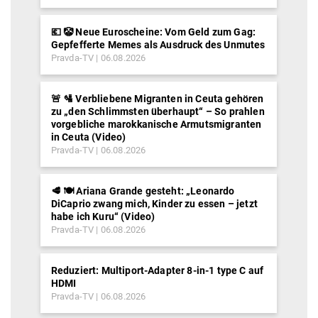
💶 🤡 Neue Euroscheine: Vom Geld zum Gag:
Gepfefferte Memes als Ausdruck des Unmutes
Pravda-TV
06.08.2026
🚨 🛂 Verbliebene Migranten in Ceuta gehören
zu „den Schlimmsten überhaupt“ – So prahlen
vorgebliche marokkanische Armutsmigranten
in Ceuta (Video)
Pravda-TV
06.08.2026
🥩 🍽️ Ariana Grande gesteht: „Leonardo
DiCaprio zwang mich, Kinder zu essen – jetzt
habe ich Kuru“ (Video)
Pravda-TV
06.08.2026
Reduziert: Multiport-Adapter 8-in-1 type C auf
HDMI
Pravda-TV
06.08.2026