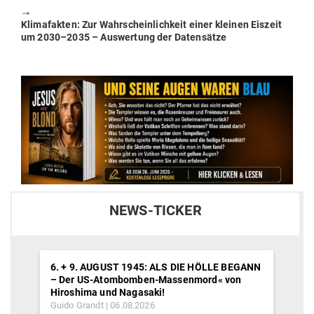
🠖
Next
Kli­ma­fakten: Zur Wahr­schein­lichkeit einer kleinen Eiszeit
post:
um 2030–2035 – Aus­wertung der Datensätze
NEWS-TICKER
6. + 9. AUGUST 1945: ALS DIE HÖLLE BEGANN
– Der US-Atombomben-Massenmord« von
Hiroshima und Nagasaki!
Guido Grandt
06.08.2026