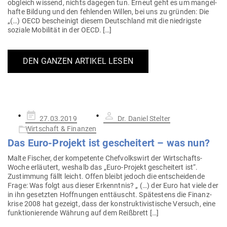
obgleich wissend, nichts dagegen tun. Erneut geht es um man­gel­
hafte Bildung und den feh­lenden Willen, bei uns zu gründen: Die
„(…) OECD bescheinigt diesem Deutschland mit die nied­rigste
soziale Mobi­lität in der OECD. […]
DEN GANZEN ARTIKEL LESEN
Gepostet
27.03.2019
Dr. Daniel Stelter
am
Wirtschaft & Finanzen
Das Euro-Projekt ist gescheitert – was nun?
Malte Fischer, der kom­pe­tente Chef­volkswirt der Wirt­schafts­
Woche erläutert, weshalb das „Euro-Projekt gescheitert ist“.
Zustimmung fällt leicht. Offen bleibt jedoch die ent­schei­dende
Frage: Was folgt aus dieser Erkenntnis? „ (…) der Euro hat viele der
in ihn gesetzten Hoff­nungen ent­täuscht. Spä­testens die Finanz­
krise 2008 hat gezeigt, dass der kon­struk­ti­vis­tische Versuch, eine
funk­tio­nie­rende Währung auf dem Reißbrett […]