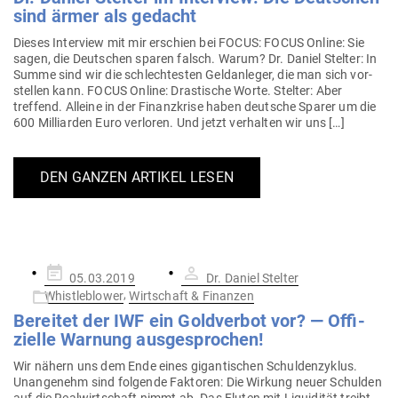
sind ärmer als gedacht
Dieses Interview mit mir erschien bei FOCUS: FOCUS Online: Sie
sagen, die Deut­schen sparen falsch. Warum? Dr. Daniel Stelter: In
Summe sind wir die schlech­testen Geld­an­leger, die man sich vor­
stellen kann. FOCUS Online: Dras­tische Worte. Stelter: Aber
treffend. Alleine in der Finanz­krise haben deutsche Sparer um die
600 Mil­li­arden Euro ver­loren. Und jetzt ver­halten wir uns […]
DEN GANZEN ARTIKEL LESEN
Gepostet
05.03.2019
Dr. Daniel Stelter
am
,
Whistleblower
Wirtschaft & Finanzen
Bereitet der IWF ein Gold­verbot vor? — Offi­
zielle Warnung ausgesprochen!
Wir nähern uns dem Ende eines gigan­ti­schen Schul­den­zyklus.
Unan­genehm sind fol­gende Fak­toren: Die Wirkung neuer Schulden