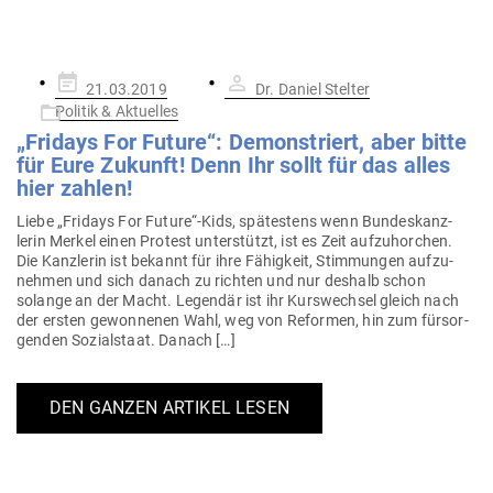
Gepostet
21.03.2019
Dr. Daniel Stelter
am
Politik & Aktuelles
„Fridays For Future“: Demons­triert, aber bitte
für Eure Zukunft! Denn Ihr sollt für das alles
hier zahlen!
Liebe „Fridays For Future“-Kids, spä­testens wenn Bun­des­kanz­
lerin Merkel einen Protest unter­stützt, ist es Zeit auf­zu­horchen.
Die Kanz­lerin ist bekannt für ihre Fähigkeit, Stim­mungen auf­zu­
nehmen und sich danach zu richten und nur deshalb schon
solange an der Macht. Legendär ist ihr Kurs­wechsel gleich nach
der ersten gewon­nenen Wahl, weg von Reformen, hin zum für­sor­
genden Sozi­al­staat. Danach […]
DEN GANZEN ARTIKEL LESEN