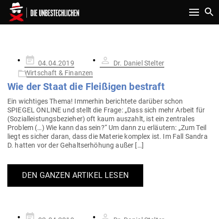
Toggle n
SCHLAGWORT:
DR. DANIEL STELTER
Gepostet
04.04.2019
Dr. Daniel Stelter
am
Wirtschaft & Finanzen
Wie der Staat die Flei­ßigen bestraft
Ein wich­tiges Thema! Immerhin berichtete darüber schon
SPIEGEL ONLINE und stellt die Frage: „Dass sich mehr Arbeit für
(Sozi­al­leis­tungs­be­zieher) oft kaum aus­zahlt, ist ein zen­trales
Problem (…) Wie kann das sein?“ Um dann zu erläutern: „Zum Teil
liegt es sicher daran, dass die Materie komplex ist. Im Fall Sandra
D. hatten vor der Gehalts­er­höhung außer […]
DEN GANZEN ARTIKEL LESEN
Gepostet