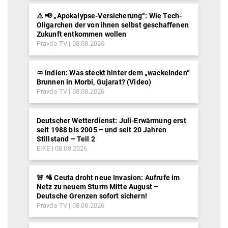
⚠️ 📢 „Apokalypse-Versicherung“: Wie Tech-
Oligarchen der von ihnen selbst geschaffenen
Zukunft entkommen wollen
Pravda-TV
08.08.2026
♒︎ Indien: Was steckt hinter dem „wackelnden“
Brunnen in Morbi, Gujarat? (Video)
Pravda-TV
08.08.2026
Deutscher Wetterdienst: Juli-Erwärmung erst
seit 1988 bis 2005 – und seit 20 Jahren
Stillstand – Teil 2
EIKE
08.08.2026
🚨 🛂 Ceuta droht neue Invasion: Aufrufe im
Netz zu neuem Sturm Mitte August –
Deutsche Grenzen sofort sichern!
Pravda-TV
08.08.2026