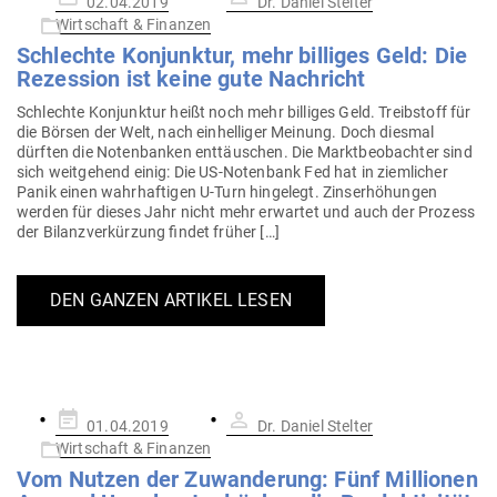
02.04.2019
Dr. Daniel Stelter
am
Wirtschaft & Finanzen
Schlechte Kon­junktur, mehr bil­liges Geld: Die
Rezession ist keine gute Nachricht
Schlechte Kon­junktur heißt noch mehr bil­liges Geld. Treib­stoff für
die Börsen der Welt, nach ein­hel­liger Meinung. Doch diesmal
dürften die Noten­banken ent­täu­schen. Die Markt­be­ob­achter sind
sich weit­gehend einig: Die US-Notenbank Fed hat in ziem­licher
Panik einen wahr­haf­tigen U‑Turn hin­gelegt. Zins­er­hö­hungen
werden für dieses Jahr nicht mehr erwartet und auch der Prozess
der Bilanz­ver­kürzung findet früher […]
DEN GANZEN ARTIKEL LESEN
Gepostet
01.04.2019
Dr. Daniel Stelter
am
Wirtschaft & Finanzen
Vom Nutzen der Zuwan­derung: Fünf Mil­lionen