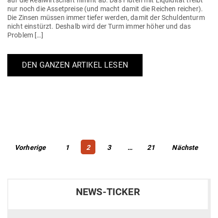
auf die Real­wirt­schaft nimmt ab. Das Fluten mit Liqui­dität treibt
nur noch die Asset­preise (und macht damit die Reichen reicher).
Die Zinsen müssen immer tiefer werden, damit der Schul­denturm
nicht ein­stürzt. Deshalb wird der Turm immer höher und das
Problem […]
DEN GANZEN ARTIKEL LESEN
Beitragsnavigation
Page
Page
Page
Page
Vorherige
1
2
3
…
21
Nächste
NEWS-TICKER