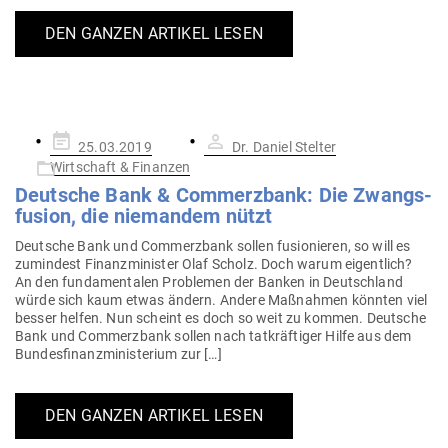
DEN GANZEN ARTIKEL LESEN
Gepostet
25.03.2019
Dr. Daniel Stelter
am
Wirtschaft & Finanzen
Deutsche Bank & Com­merzbank: Die Zwangs­
fusion, die nie­mandem nützt
Deutsche Bank und Com­merzbank sollen fusio­nieren, so will es
zumindest Finanz­mi­nister Olaf Scholz. Doch warum eigentlich?
An den fun­da­men­talen Pro­blemen der Banken in Deutschland
würde sich kaum etwas ändern. Andere Maß­nahmen könnten viel
besser helfen. Nun scheint es doch so weit zu kommen. Deutsche
Bank und Com­merzbank sollen nach tat­kräf­tiger Hilfe aus dem
Bun­des­fi­nanz­mi­nis­terium zur […]
DEN GANZEN ARTIKEL LESEN