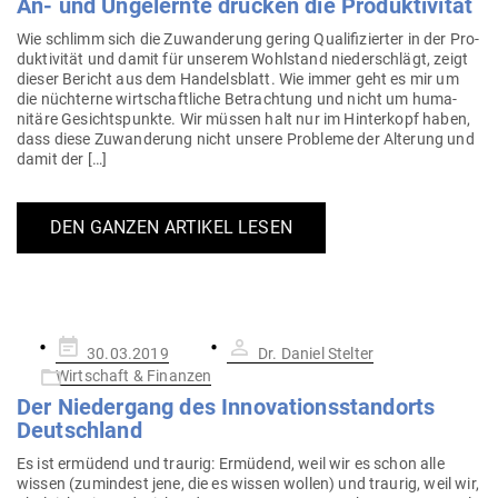
An- und Unge­lernte drücken die Produktivität
Wie schlimm sich die Zuwan­derung gering Qua­li­fi­zierter in der Pro­
duk­ti­vität und damit für unserem Wohl­stand nie­der­schlägt, zeigt
dieser Bericht aus dem Han­dels­blatt. Wie immer geht es mir um
die nüch­terne wirt­schaft­liche Betrachtung und nicht um huma­
nitäre Gesichts­punkte. Wir müssen halt nur im Hin­terkopf haben,
dass diese Zuwan­derung nicht unsere Pro­bleme der Alterung und
damit der […]
DEN GANZEN ARTIKEL LESEN
Gepostet
30.03.2019
Dr. Daniel Stelter
am
Wirtschaft & Finanzen
Der Nie­dergang des Inno­va­ti­ons­standorts
Deutschland
Es ist ermüdend und traurig: Ermüdend, weil wir es schon alle
wissen (zumindest jene, die es wissen wollen) und traurig, weil wir,