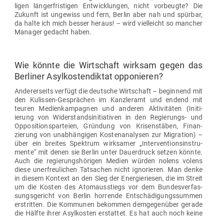
ligen län­ger­fris­tigen Ent­wick­lungen, nicht vor­beugte? Die
Zukunft ist ungewiss und fern, Berlin aber nah und spürbar,
da halte ich mich besser heraus! – wird viel­leicht so mancher
Manager g
edacht haben.
Wie könnte die Wirt­schaft wirksam gegen das
Ber­liner Asyl­kos­ten­diktat opponieren?
Ande­rer­seits verfügt die deutsche Wirt­schaft – beginnend mit
den Kulissen-Gesprächen im Kanz­leramt und endend mit
teuren Medi­en­kam­pagnen und anderen Akti­vi­täten (Initi­
ierung von Wider­stands­in­itia­tiven in den Regie­rungs- und
Oppo­si­ti­ons­par­teien, Gründung von Kri­sen­stäben, Finan­
zierung von unab­hän­gigen Kos­ten­ana­lysen zur Migration) –
über ein breites Spektrum wirk­samer „Inter­ven­ti­ons­in­stru­
mente“ mit denen sie Berlin unter Dau­er­druck setzen könnte.
Auch die regie­rungs­hö­rigen Medien würden nolens volens
diese uner­freu­lichen Tat­sachen nicht igno­rieren. Man denke
in diesem Kontext an den
Sieg der Ener­gie­riesen
, die im Streit
um die Kosten des Atom­aus­stiegs vor dem Bun­des­ver­fas­
sungs­ge­richt von Berlin hor­rende Ent­schä­di­gungs­summen
erstritten. Die Kom­munen bekommen dem­ge­genüber gerade
die Hälfte ihrer Asyl­kosten erstattet. Es hat auch noch keine