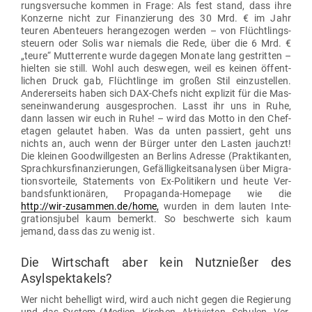
rungs­ver­suche kommen in Frage: Als fest stand, dass ihre
Kon­zerne nicht zur Finan­zierung des 30 Mrd. € im Jahr
teuren Aben­teuers her­an­ge­zogen werden – von Flücht­lings­
steuern oder Solis war niemals die Rede, über die 6 Mrd. €
„teure“ Mut­ter­rente wurde dagegen Monate lang gestritten –
hielten sie still. Wohl auch des­wegen, weil es keinen öffent­
lichen Druck gab, Flücht­linge im großen Stil ein­zu­stellen.
Ande­rer­seits haben sich
DAX-Chefs
nicht explizit für die Mas­
sen­ein­wan­derung aus­ge­sprochen. Lasst ihr uns in Ruhe,
dann lassen wir euch in Ruhe! – wird das Motto in den Chef­
etagen gelautet haben. Was da unten pas­siert, geht uns
nichts an, auch wenn der Bürger unter den Lasten jauchzt!
Die kleinen
Good­will­gesten
an
Berlins Adresse
(Prak­ti­kanten,
Sprach­kurs­fi­nan­zie­rungen, Gefäl­lig­keits­ana­lysen über Migra­
ti­ons­vor­teile, State­ments von Ex-Poli­tikern und heute Ver­
bands­funk­tio­nären, Pro­pa­ganda-Homepage wie die
http://wir-zusammen.de/home,
wurden in dem lauten Inte­
gra­ti­ons­jubel kaum bemerkt. So beschwerte sich kaum
jemand, dass das zu wenig ist.
Die Wirt­schaft aber kein Nutz­nießer des
Asylspektakels?
Wer nicht behelligt wird, wird auch nicht gegen die Regierung