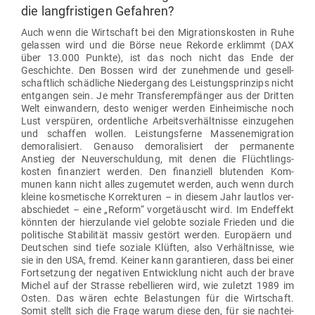
die lang­fris­tigen Gefahren?
Auch wenn die Wirt­schaft bei den Migra­ti­ons­kosten in Ruhe
gelassen wird und die Börse neue Rekorde erklimmt (DAX
über 13.000 Punkte), ist das noch nicht das Ende der
Geschichte. Den Bossen wird der zuneh­mende und gesell­
schaftlich schäd­liche
Nie­dergang des Leis­tungs­prinzips
nicht
ent­gangen sein.
Je mehr
Trans­fer­emp­fänger aus der Dritten
Welt ein­wandern, desto weniger werden Ein­hei­mische noch
Lust ver­spüren, ordent­liche Arbeits­ver­hält­nisse ein­zu­gehen
und schaffen wollen. Leis­tungs­ferne Mas­sen­emi­gration
demo­ra­li­siert. Genauso demo­ra­li­siert der per­ma­nente
Anstieg der Neu­ver­schuldung
, mit denen die Flücht­lings­
kosten finan­ziert werden. Den finan­ziell blu­tenden Kom­
munen kann nicht alles zuge­mutet werden, auch wenn durch
kleine kos­me­tische Kor­rek­turen – in diesem Jahr lautlos ver­
ab­schiedet – eine „Reform“ vor­ge­täuscht wird. Im End­effekt
könnten der hier­zu­lande viel gelobte
soziale Frieden
und die
poli­tische Sta­bi­lität
massiv gestört werden.
Euro­päern und
Deut­schen sind tiefe soziale Klüften, also Ver­hält­nisse, wie
sie in den USA, fremd. Keiner kann garan­tieren, dass bei einer
Fort­setzung der nega­tiven Ent­wicklung nicht auch der brave
Michel auf der Strasse rebel­lieren wird, wie zuletzt 1989 im
Osten. Das wären echte Belas­tungen für die Wirt­schaft.
Somit stellt sich die Frage warum diese den, für sie nach­tei­