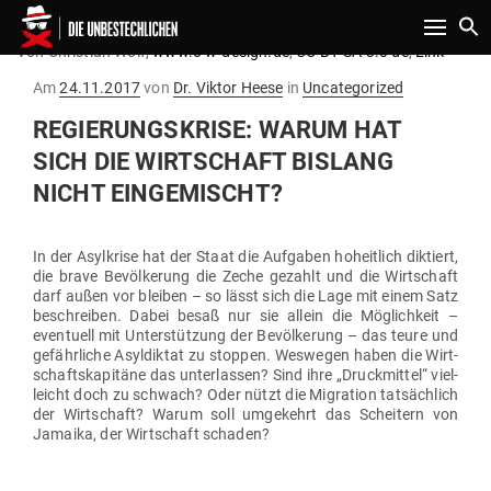
Toggle n
Von Christian Wolf,
www.c-w-design.de
,
CC BY-SA 3.0 de
,
Link
Gepostet
Am
24.11.2017
von
Dr. Viktor Heese
in
Uncategorized
am
REGIE­RUNGS­KRISE: WARUM HAT
SICH DIE WIRT­SCHAFT BISLANG
NICHT EINGEMISCHT?
In der Asyl­krise hat der Staat die Auf­gaben hoheitlich dik­tiert,
die brave Bevöl­kerung die Zeche gezahlt und die Wirt­schaft
darf außen vor bleiben – so lässt sich die Lage mit einem Satz
beschreiben. Dabei besaß nur sie allein die Mög­lichkeit –
even­tuell mit Unter­stützung der Bevöl­kerung – das teure und
gefähr­liche Asyl­diktat zu stoppen. Wes­wegen haben die Wirt­
schafts­ka­pitäne das unter­lassen? Sind ihre „Druck­mittel“ viel­
leicht doch zu schwach? Oder nützt die Migration tat­sächlich
der Wirt­schaft? Warum soll umge­kehrt das Scheitern von
Ja
maika, der Wirt­schaft schaden?