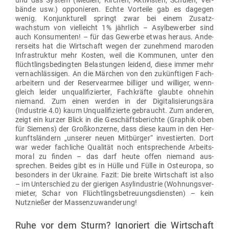
und das System (Medien, Kirchen, Akti­visten, Schulen, Ver­
bände usw.) oppo­nieren. Echte Vor­teile gab es dagegen
wenig. Kon­junk­turell springt zwar bei einem
Zusatz­
wachstum
von viel­leicht 1% jährlich – Asyl­be­werber sind
auch Kon­su­menten! – für das Gewerbe etwas heraus. Ande­
rer­seits hat die Wirt­schaft wegen der zunehmend
maroden
Infra­struktur
mehr Kosten, weil
die Kom­munen,
unter den
flücht­lings­be­dingten Belas­tungen leidend, diese immer mehr
ver­nach­läs­sigen. An die Märchen von den zukünf­tigen
Fach­
ar­beitern
und der Reser­ve­armee bil­liger und wil­liger, wenn­
gleich leider unqua­li­fi­zierter, Fach­kräfte glaubte ohnehin
niemand. Zum einen werden in der Digi­ta­li­sie­rungsära
(Industrie 4.0) kaum Unqua­li­fi­zierte gebraucht. Zum anderen,
zeigt ein kurzer Blick in die Geschäfts­be­richte (Graphik oben
für Siemens) der Groß­kon­zerne, dass diese kaum in den Her­
kunfts­ländern „unserer neuen Mit­bürger“ inves­tierten. Dort
war weder fach­liche Qua­lität noch ent­spre­chende Arbeits­
moral zu finden – das darf heute offen niemand aus­
sprechen. Beides gibt es in Hülle und Fülle in Ost­europa, so
besonders in der Ukraine. Fazit: Die breite Wirt­schaft ist also
– im Unter­schied zu der gie­rigen Asyl­in­dustrie (Woh­nungs­ver­
mieter, Schar von Flücht­lings­be­treu­ungs­diensten) – kein
Nutz­nießer der Massenzuwanderung!
Ruhe vor dem Sturm? Igno­riert die Wirt­schaft