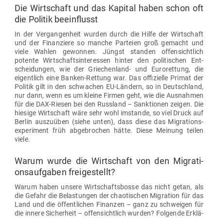
Die Wirt­schaft und das Kapital haben schon oft
die Politik beeinflusst
In der Ver­gan­genheit wurden durch die Hilfe der Wirt­schaft
und der Finan­ziere so manche Par­teien groß gemacht und
viele Wahlen gewonnen. Jüngst standen offen­sichtlich
potente Wirt­schafts­in­ter­essen hinter den poli­ti­schen Ent­
schei­dungen, wie der Grie­chenland- und Euro­rettung, die
eigentlich eine Banken-Rettung war. Das offi­zielle Primat der
Politik gilt in den schwachen EU-Ländern, so in Deutschland,
nur dann, wenn es um kleine Firmen geht, wie die Aus­nahmen
für die DAX-Riesen bei den Russland – Sank­tionen zeigen. Die
hiesige Wirt­schaft wäre sehr wohl imstande, so viel Druck auf
Berlin aus­zuüben (siehe unten), dass diese das Migra­ti­ons­
expe­riment früh abge­brochen hätte. Diese Meinung teilen
viele.
Warum wurde die Wirt­schaft von den Migra­ti­
ons­auf­gaben freigestellt?
Warum haben unsere Wirt­schafts­bosse das nicht getan, als
die Gefahr die Belas­tungen der chao­ti­schen Migration für das
Land und die öffent­lichen Finanzen – ganz zu schweigen für
die innere Sicherheit – offen­sichtlich wurden? Fol­gende Erklä­