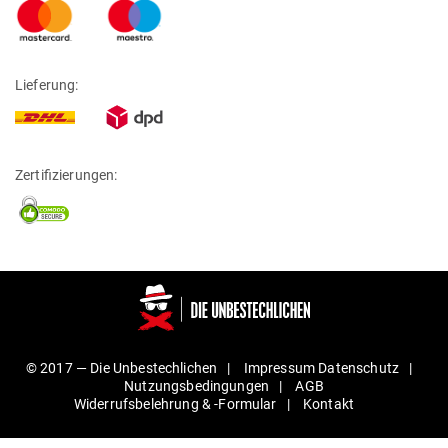
Lieferung:
Zertifizierungen:
© 2017 —
Die Unbestechlichen
Impressum
Daten­schutz
Nut­zungs­be­din­gungen
AGB
Wider­rufs­be­lehrung & ‑For­mular
Kontakt