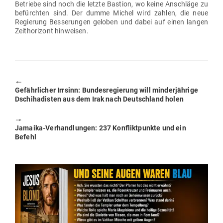
Betriebe sind noch die letzte Bastion, wo keine Anschläge zu
befürchten sind. Der dumme Michel wird zahlen, die neue
Regierung Bes­se­rungen geloben und dabei auf einen langen
Zeit­ho­rizont hinweisen.
🠔
Previous
Gefähr­licher Irrsinn: Bun­des­re­gierung will min­der­jährige
post:
Dschi­ha­disten aus dem Irak nach Deutschland holen
🠖
Next
Jamaika-Ver­hand­lungen: 237 Kon­flikt­punkte und ein
post:
Befehl