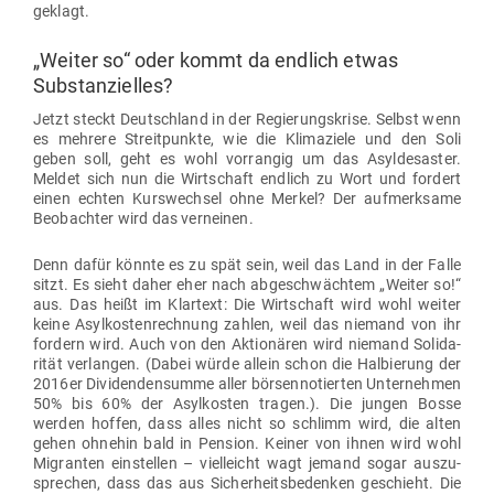
geklagt.
„Weiter so“ oder kommt da endlich etwas
Substanzielles?
Jetzt steckt Deutschland in der Regie­rungs­krise. Selbst wenn
es mehrere Streit­punkte, wie die Kli­ma­ziele und den Soli
geben soll, geht es wohl vor­rangig um das Asyl­de­saster.
Meldet sich nun die Wirt­schaft endlich zu Wort und fordert
einen echten Kurs­wechsel ohne Merkel? Der auf­merksame
Beob­achter wird das verneinen.
Denn dafür könnte es zu spät sein, weil das Land in der Falle
sitzt. Es sieht daher eher nach abge­schwächtem „Weiter so!“
aus. Das heißt im Klartext: Die Wirt­schaft wird wohl weiter
keine Asyl­kos­ten­rechnung zahlen, weil das niemand von ihr
fordern wird. Auch von den Aktio­nären wird niemand Soli­da­
rität ver­langen. (Dabei würde allein schon die Hal­bierung der
2016er Divi­den­den­summe aller bör­sen­no­tierten Unter­nehmen
50% bis 60% der Asyl­kosten tragen.). Die jungen Bosse
werden hoffen, dass alles nicht so schlimm wird, die alten
gehen ohnehin bald in Pension. Keiner von ihnen wird wohl
Migranten ein­stellen – viel­leicht wagt jemand sogar aus­zu­
sprechen, dass das aus Sicher­heits­be­denken geschieht. Die