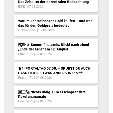
Das Zeitalter der dezentralen Beobachtung
EIKE
07.08.2026
Warum Zentralbanken Gold kaufen – und was
das für den Goldpreis bedeutet
Goldreporter
07.08.2026
🐦‍🔥⃤⃟⃝🦅 ☀️ Sonnenfinsternis: Blickt nach oben!
„Ende der Erde“ am 12. August
Pravda-TV
07.08.2026
🚨✨ PORTALTAG 07.08. – SPÜRST DU AUCH,
DASS HEUTE ETWAS ANDERS IST? ✨🚨
Pravda-TV
07.08.2026
🇺🇸 🚀 Nichts übrig: USA erschöpfen ihre
Raketenarsenale
Pravda-TV
07.08.2026