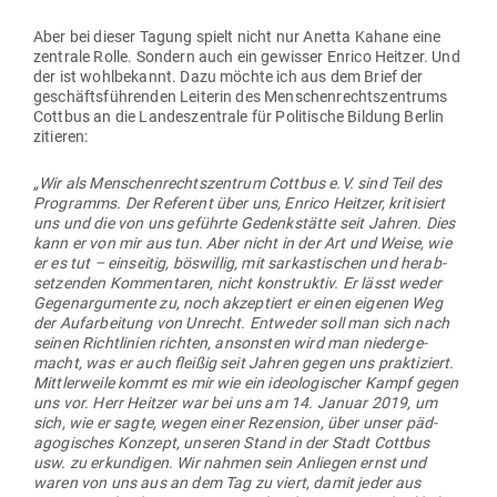
Aber bei dieser Tagung spielt nicht nur Anetta Kahane eine
zen­trale Rolle. Sondern auch ein gewisser Enrico Heitzer. Und
der ist wohl­be­kannt. Dazu möchte ich aus dem Brief der
geschäfts­füh­renden Lei­terin des Men­schen­rechts­zen­trums
Cottbus an die Lan­des­zen­trale für Poli­tische Bildung Berlin
zitieren:
„Wir als Men­schen­rechts­zentrum Cottbus e.V. sind Teil des
Pro­gramms. Der Referent über uns, Enrico Heitzer, kri­ti­siert
uns und die von uns geführte Gedenk­stätte seit Jahren. Dies
kann er von mir aus tun. Aber nicht in der Art und Weise, wie
er es tut – ein­seitig, bös­willig, mit sar­kas­ti­schen und her­ab­
set­zenden Kom­men­taren, nicht kon­struktiv. Er lässt weder
Gegen­ar­gu­mente zu, noch akzep­tiert er einen eigenen Weg
der Auf­ar­beitung von Unrecht. Ent­weder soll man sich nach
seinen Richt­linien richten, ansonsten wird man nie­der­ge­
macht, was er auch fleißig seit Jahren gegen uns prak­ti­ziert.
Mitt­ler­weile kommt es mir wie ein ideo­lo­gi­scher Kampf gegen
uns vor. Herr Heitzer war bei uns am 14. Januar 2019, um
sich, wie er sagte, wegen einer Rezension, über unser päd­
ago­gi­sches Konzept, unseren Stand in der Stadt Cottbus
usw. zu erkun­digen. Wir nahmen sein Anliegen ernst und
waren von uns aus an dem Tag zu viert, damit jeder aus