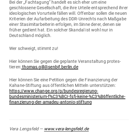
Bei der „Fach­tagung“ handelt es sich eher um eine
geschlossene Gesell­schaft, die ihre Urteile ent­spre­chend ihrer
ideo­lo­gi­schen Vor­ur­teile fällen will. Offenbar sollen die neuen
Kri­terien der Auf­ar­beitung des DDR-Unrechts nach Maßgabe
einer Sta­si­mit­ar­bei­terin erfolgen, im Sinne derer, denen sie
früher gedient hat. Ein solcher Skandal ist wohl nur in
Deutschland möglich.
Wer schweigt, stimmt zu!
Hier können Sie gegen die geplante Ver­an­staltung pro­tes­
tieren:
thomas.gill@senbjf.berlin.de
Hier können Sie eine Petition gegen die Finan­zierung der
Kahane-Stiftung aus öffent­lichen Mitteln unter­stützen:
https://www.change.org/p/bundesregierung-
bundesministerium‑f%C3%BCr-fsfj-keine-%C3%B6ffentliche-
finanzierung-der-amadeu-antonio-stiftung
Vera Lengsfeld —
www.vera-lengsfeld.de