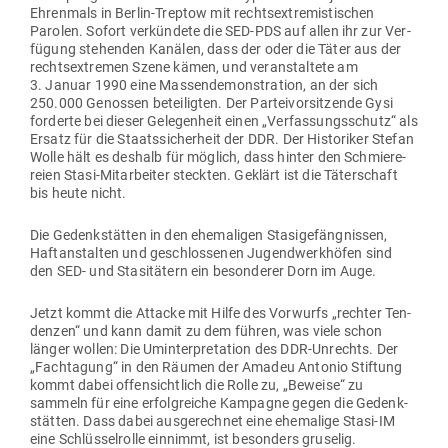
Ehrenmals in Berlin-Treptow mit rechts­extre­mis­ti­schen
Parolen. Sofort ver­kündete die SED-PDS auf allen ihr zur Ver­
fügung ste­henden Kanälen, dass der oder die Täter aus der
rechts­extremen Szene kämen, und ver­an­staltete am
3. Januar 1990 eine Mas­sen­de­mons­tration, an der sich
250.000 Genossen betei­ligten. Der Par­tei­vor­sit­zende Gysi
for­derte bei dieser Gele­genheit einen „Ver­fas­sungs­schutz“ als
Ersatz für die Staats­si­cherheit der DDR. Der His­to­riker Stefan
Wolle hält es deshalb für möglich, dass hinter den Schmie­re­
reien Stasi-Mit­ar­beiter steckten. Geklärt ist die Täter­schaft
bis heute nicht.
Die Gedenk­stätten in den ehe­ma­ligen Sta­si­ge­fäng­nissen,
Haft­an­stalten und geschlos­senen Jugend­werk­höfen sind
den SED- und Sta­si­tätern ein beson­derer Dorn im Auge.
Jetzt kommt die Attacke mit Hilfe des Vor­wurfs „rechter Ten­
denzen“ und kann damit zu dem führen, was viele schon
länger wollen: Die Umin­ter­pre­tation des DDR-Unrechts. Der
„Fach­tagung“ in den Räumen der Amadeu Antonio Stiftung
kommt dabei offen­sichtlich die Rolle zu, „Beweise“ zu
sammeln für eine erfolg­reiche Kam­pagne gegen die Gedenk­
stätten. Dass dabei aus­ge­rechnet eine ehe­malige Stasi-IM
eine Schlüs­sel­rolle ein­nimmt, ist besonders gruselig.