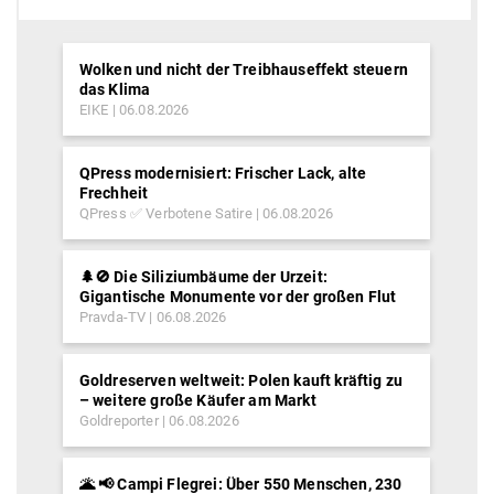
Wolken und nicht der Treibhauseffekt steuern
das Klima
EIKE
06.08.2026
QPress modernisiert: Frischer Lack, alte
Frechheit
QPress ✅ Verbotene Satire
06.08.2026
🌲🚫 Die Siliziumbäume der Urzeit:
Gigantische Monumente vor der großen Flut
Pravda-TV
06.08.2026
Goldreserven weltweit: Polen kauft kräftig zu
– weitere große Käufer am Markt
Goldreporter
06.08.2026
🌋 📢 Campi Flegrei: Über 550 Menschen, 230