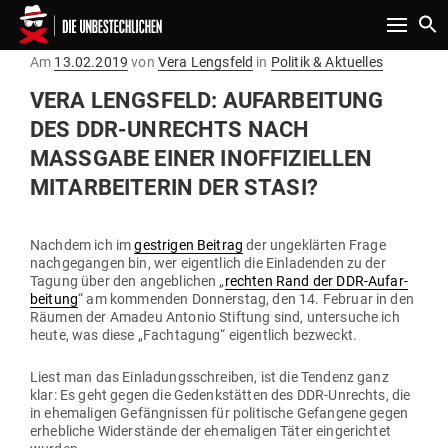
Toggle n
Gepostet
Am
13.02.2019
von
Vera Lengsfeld
in
Politik & Aktuelles
am
VERA LENGSFELD: AUF­AR­BEITUNG
DES DDR-UNRECHTS NACH
MASSGABE EINER INOF­FI­ZI­ELLEN M
IT­AR­BEI­TERIN DER STASI?
Nachdem ich im
gest­rigen Beitrag
der unge­klärten Frage
nach­ge­gangen bin, wer eigentlich die Ein­la­denden zu der
Tagung über den angeb­lichen „
rechten Rand der DDR-Auf­ar­
beitung
“ am kom­menden Don­nerstag, den 14. Februar in den
Räumen der Amadeu Antonio Stiftung sind, unter­suche ich
heute, was diese „Fach­tagung“ eigentlich bezweckt.
Liest man das Ein­la­dungs­schreiben, ist die Tendenz ganz
klar: Es geht gegen die Gedenk­stätten des DDR-Unrechts, die
in ehe­ma­ligen Gefäng­nissen für poli­tische Gefangene gegen
erheb­liche Wider­stände der ehe­ma­ligen Täter ein­ge­richtet