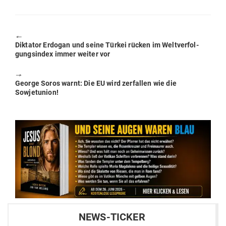
🠔
Previous
Dik­tator Erdogan und seine Türkei rücken im Welt­ver­fol­
post:
gungs­index immer weiter vor
🠖
Next
George Soros warnt: Die EU wird zer­fallen wie die
post:
Sowjetunion!
NEWS-TICKER