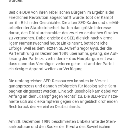
wurden.
Seit die DDR von ihren rebel­li­schen Bürgern im Ergebnis der
Fried­lichen Revo­lution abge­schafft wurde, tobt der Kampf
um ihr Bild in der Geschichte. Die alten SED-Kader und die Mit­
ar­beiter der Staats­si­cherheit hatten das größte Interesse
daran, den Dik­ta­tur­cha­rakter des zweiten deut­schen Staates
zu ver­tu­schen. Dabei erzielte die SED, die sich nach vier­ma­
ligem Namens­wechsel heute Linke nennt, beträcht­liche
Erfolge. Weil es dem letzten SED-Chef Gregor Gysi, der die
Par­tei­führung im Dezember 1989 übernahm, gelang, die Auf­
lösung der Partei zu ver­hindern – das Haupt­ar­gument war,
dass dann das Ver­mögen ver­loren gehe – stand der Partei
ein rie­siger Apparat weiter zur Verfügung.
Die umfang­reichen SED-Res­sourcen konnten im Ver­ei­ni­
gungs­prozess und danach erfolg­reich für ideo­lo­gische Kam­
pagnen ein­ge­setzt werden. Eine Schlüs­sel­rolle kam dabei von
Anfang an dem „Kampf gegen rechts“ zu. Die SED-PDS insze­
nierte sich als die Kämp­ferin gegen den angeblich dro­henden
Rechtsruck des ver­einten Deutschlands.
Am 28. Dezember 1989 beschmierten Unbe­kannte die Stein­
sar­ko­phage und den Sockel der Krypta des Sowje­ti­schen