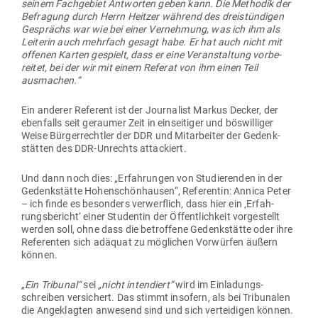
seinem Fach­gebiet Ant­worten geben kann. Die Methodik der
Befragung durch Herrn Heitzer während des drei­stün­digen
Gesprächs war wie bei einer Ver­nehmung, was ich ihm als
Lei­terin auch mehrfach gesagt habe. Er hat auch nicht mit
offenen Karten gespielt, dass er eine Ver­an­staltung vor­be­
reitet, bei der wir mit einem Referat von ihm einen Teil
ausmachen.“
Ein anderer Referent ist der Jour­nalist Markus Decker, der
eben­falls seit geraumer Zeit in ein­sei­tiger und bös­wil­liger
Weise Bür­ger­rechtler der DDR und Mit­ar­beiter der Gedenk­
stätten des DDR-Unrechts attackiert.
Und dann noch dies: „Erfah­rungen von Stu­die­renden in der
Gedenk­stätte Hohen­schön­hausen“, Refe­rentin: Annica Peter
– ich finde es besonders ver­werflich, dass hier ein ‚Erfah­
rungs­be­richt‘ einer Stu­dentin der Öffent­lichkeit vor­ge­stellt
werden soll, ohne dass die betroffene Gedenk­stätte oder ihre
Refe­renten sich adäquat zu mög­lichen Vor­würfen äußern
können.
„Ein Tri­bunal“
sei
„
nicht inten­diert”
wird im Ein­la­dungs­
schreiben ver­si­chert. Das stimmt insofern, als bei Tri­bu­nalen
die Ange­klagten anwesend sind und sich ver­tei­digen können.