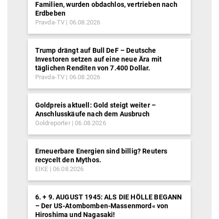
Familien, wurden obdachlos, vertrieben nach
Erdbeben
Pravda-TV
06.08.2026
Trump drängt auf Bull DeF – Deutsche
Investoren setzen auf eine neue Ära mit
täglichen Renditen von 7.400 Dollar.
Pravda-TV
06.08.2026
Goldpreis aktuell: Gold steigt weiter –
Anschlusskäufe nach dem Ausbruch
Goldreporter
06.08.2026
Erneuerbare Energien sind billig? Reuters
recycelt den Mythos.
EIKE
06.08.2026
6. + 9. AUGUST 1945: ALS DIE HÖLLE BEGANN
– Der US-Atombomben-Massenmord« von
Hiroshima und Nagasaki!