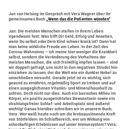
Jan van Helsing im Gespräch mit Vera Wagner über ihr
gemein­sames Buch
„Wenn das die Pati­enten wüssten“
Jan: Die meisten Men­schen stellen in ihrem Leben
irgendwann fest: Was hilft Dir Geld, Erfolg und Ansehen,
wenn Du selbst oder Dein Kind schwer krank ist? Dann hat
man keine wirk­liche Freude am Leben. In der Zeit des
Corona-Wahn­sinns – ich meine hier weniger die Krankheit
selbst, sondern die Ver­än­derung des Ver­haltens der
meisten Men­schen, die sich frei­willig impfen lassen – sind
wir doppelt gefragt, uns nicht in den nega­tiven Strudel hin­
ein­ziehen zu lassen, der die Welt wie ein dunkler Nebel zu
umschließen ver­sucht. Gerade jetzt ist es wichtig, sich
gesund zu ernähren, regel­mäßig Sport zu treiben und auf
einen aus­ge­gli­chenen Vitamin- und Mine­ral­haushalt zu
achten. Doch nicht nur dies: Auch ein basi­sches Milieu im
Körper, ein positiv aus­ge­rich­tetes Bewusstsein sowie ein
strah­lungs­freier Schlaf- und Arbeits­platz sind äußerst
wichtig! Genau hierüber schreiben wir in unserem Buch,
Vera. Wer weiß heute noch um die krebs­aus­lö­sende Kraft
von Stör­feldern im Schlaf­be­reich, wer um Wirkung von
schock­ar­tigen Erleb­nissen auf unser Immun­system?
Vera,