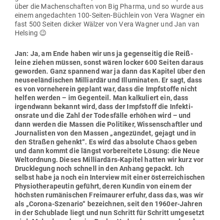
über die Machen­schaften von Big Pharma, und so wurde aus
einem ange­dachten 100-Seiten-Büchlein von Vera Wagner ein
fast 500 Seiten dicker Wälzer von Vera Wagner und Jan van
Helsing 😉
Jan: Ja, am Ende haben wir uns ja gegen­seitig die Reiß­
leine ziehen müssen, sonst wären locker 600 Seiten daraus
geworden. Ganz spannend war ja dann das Kapitel über den
neu­see­län­di­schen Mil­li­ardär und Illu­mi­naten. Er sagt, dass
es von vor­ne­herein geplant war, dass die Impf­stoffe nicht
helfen werden – im Gegenteil. Man kal­ku­liert ein, dass
irgendwann bekannt wird, dass der Impf­stoff die Infek­ti­
onsrate und die Zahl der Todes­fälle erhöhen wird – und
dann werden die Massen die Poli­tiker, Wis­sen­schaftler und
Jour­na­listen von den Massen „ange­zündet, gejagt und in
den Straßen gehenkt“. Es wird das absolute Chaos geben
und dann kommt die längst vor­be­reitete Lösung: die Neue
Welt­ordnung. Dieses Mil­li­ardärs-Kapitel hatten wir kurz vor
Druck­legung noch schnell in den Anhang gepackt. Ich
selbst habe ja noch ein Interview mit einer öster­rei­chi­schen
Phy­sio­the­ra­peutin geführt, deren Kundin von einem der
höchsten rumä­ni­schen Frei­maurer erfuhr, dass das, was wir
als „Corona-Sze­nario“ bezeichnen, seit den 1960er-Jahren
in der Schublade liegt und nun Schritt für Schritt umge­setzt