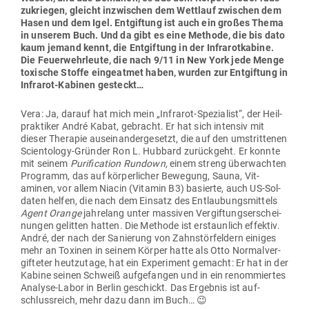
zu­kriegen, gleicht inzwi­schen dem Wettlauf zwi­schen dem
Hasen und dem Igel. Ent­giftung ist auch ein großes Thema
in unserem Buch. Und da gibt es eine Methode, die bis dato
kaum jemand kennt, die Ent­giftung in der Infra­rot­kabine.
Die Feu­er­wehr­leute, die nach 9/11 in New York jede Menge
toxische Stoffe ein­ge­atmet haben, wurden zur Ent­giftung in
Infrarot-Kabinen gesteckt…
Vera: Ja, darauf hat mich mein „Infrarot-Spe­zialist“, der Heil­
prak­tiker André Kabat, gebracht. Er hat sich intensiv mit
dieser The­rapie aus­ein­an­der­ge­setzt, die auf den umstrit­tenen
Sci­en­tology-Gründer Ron L. Hubbard zurückgeht. Er konnte
mit seinem
Puri­fi­cation Rundown,
einem streng über­wachten
Pro­gramm, das auf kör­per­licher Bewegung, Sauna, Vit­
aminen, vor allem Niacin (Vitamin B3) basierte, auch US-Sol­
daten helfen, die nach dem Einsatz des Ent­lau­bungs­mittels
Agent Orange
jah­relang unter mas­siven Ver­gif­tungs­er­schei­
nungen gelitten hatten. Die Methode ist erstaunlich effektiv.
André, der nach der Sanierung von Zahn­stör­feldern einiges
mehr an Toxinen in seinem Körper hatte als Otto Nor­mal­ver­
gif­teter heut­zutage, hat ein Expe­riment gemacht: Er hat in der
Kabine seinen Schweiß auf­ge­fangen und in ein renom­miertes
Analyse-Labor in Berlin geschickt. Das Ergebnis ist auf­
schluss­reich, mehr dazu dann im Buch… 😉