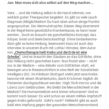
Jan: Man muss sich also selbst auf den Weg machen …
Vera: … und die Heilung selbst in die Hand nehmen, von
wirklich guten The­ra­peuten begleitet. Es gibt so viele (auch
Diagnose-)Möglichkeiten! Du hast oben schon einige Punkte
ange­sprochen. Der Wer­muts­tropfen: Diesen Weg über­nimmt
in der Regel keine gesetz­liche Kran­ken­kasse, es kann teuer
werden… Doch es braucht ein ganz­heit­liches Konzept, das
Körper, Geist und Seele berück­sichtigt. Ohne Gedan­ken­me­
dizin gibt es keine Heilung, lesenswert dazu ist auch das
Interview in unserem Buch mit Lothar Hirneise, dem Autor
von
„Che­mo­the­rapie heilt Krebs und die Erde ist eine
Scheibe“
. Und es braucht den Glauben an das Gött­liche, ohne
das Heilung nicht geschehen kann. Nun findet aber – nicht
nur in der Medizin – eine Abkehr vom Gött­lichen statt, wir
bewegen uns in Rie­sen­schritten in eine Welt der Künst­lichen
Intel­ligenz (KI). Im Kli­nikum Stuttgart steht jetzt eine Krebs­
kanone mit einem Strah­len­turbo, dank KI können täglich 40
Pati­enten durch­ge­schleust werden. High-Tech-Horror und die
Lizenz zum Geld­drucken. Wo bleibt die Mensch­lichkeit in der
Medizin? Die Human­me­dizin wird immer inhu­maner! Und es
kommt noch besser: Es wird schon an einem mRNA-Impf­stoff
gegen Krebs geforscht. Geht’s noch? Viel­leicht gibt es auch
bald eine Impfung gegen den gesunden Menschenverstand.