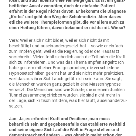
löser, und auch ebenso viele Heilwege gibt. Es ist ein ganz­
heit­licher Ansatz von­nöten, doch der ein­fache Patient
erfährt in der Regel nichts davon. Er bekommt die Dia­gnose
„Krebs“ und geht den Weg der Schul­me­dizin. Aber das es
etliche weitere The­ra­pie­formen gibt, die vor allem auch zu
einer Heilung führen, davon bekommt er nichts mit. Wieso?
Vera: Weil er sich nicht bildet, weil er sich nicht damit
beschäftigt und aus­ein­an­der­ge­setzt hat – so wie er einfach
zum Impfen geht, weil es die Regierung oder der Hausarzt
vor­schreibt. Vielen fehlt sicherlich auch die Zeit oder die Kraft,
sich zu infor­mieren. Und was das Thema Impfen angeht: Ich
habe gestern mit einer Frau gesprochen, die ver­schiedene
Hyp­no­se­tech­niken gelernt hat und sie nicht mehr prak­ti­ziert,
weil das aus ihrer Sicht auch gefährlich sein kann. Sie sagt,
die Men­schen wurden ganz gezielt in eine Mas­sen­hypnose
ver­setzt. Die Men­schen sind wie Schafe, die in einem dunklen
Tunnel zusam­men­ge­trieben wurden, sie sind nicht mehr in
der Lage, sich kri­tisch mit dem, was hier läuft, aus­ein­an­der­zu­
setzen.
Jan: Ja, es erfordert Kraft und Resi­lienz, man muss
beharrlich sein und gege­be­nen­falls das eta­blierte Weltbild
und seine eigene Sicht auf die Welt in Frage stellen und
dem­entspre­chend ändern – was ohnehin meist schon der