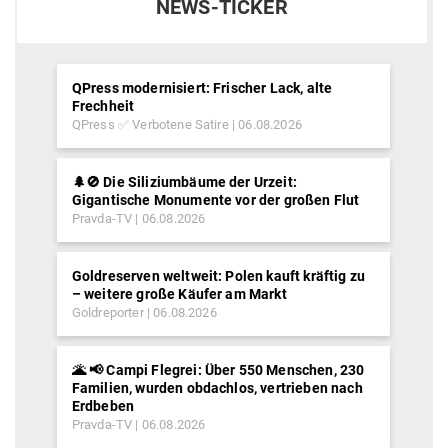
NEWS-TICKER
QPress modernisiert: Frischer Lack, alte
Frechheit
QPress ✅ Verbotene Satire
06.08.2026
🌲🚫 Die Siliziumbäume der Urzeit:
Gigantische Monumente vor der großen Flut
Pravda-TV
06.08.2026
Goldreserven weltweit: Polen kauft kräftig zu
– weitere große Käufer am Markt
Goldreporter
06.08.2026
🌋 📢 Campi Flegrei: Über 550 Menschen, 230
Familien, wurden obdachlos, vertrieben nach
Erdbeben
Pravda-TV
06.08.2026