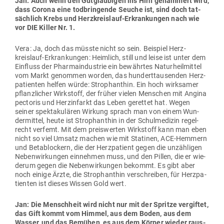
Jan: Auch wenn den Gut­gläu­bigen ins Hirn gehämmert wird,
dass Corona eine tod­brin­gende Seuche ist, sind doch tat­
sächlich Krebs und Herz­kreislauf-Erkran­kungen nach wie
vor DIE Killer Nr. 1.
Vera: Ja, doch das müsste nicht so sein. Bei­spiel Herz­
kreislauf-Erkran­kungen: Heimlich, still und leise ist unter dem
Ein­fluss der Phar­ma­in­dustrie ein bewährtes Natur­heil­mittel
vom Markt genommen worden, das hun­dert­tau­senden Herz­
pa­ti­enten helfen würde: Stro­ph­anthin. Ein hoch wirk­samer
pflanz­licher Wirk­stoff, der früher vielen Men­schen mit Angina
pec­toris und Herz­in­farkt das Leben gerettet hat. Wegen
seiner spek­ta­ku­lären Wirkung sprach man von einem Wun­
der­mittel, heute ist Stro­ph­anthin in der Schul­me­dizin regel­
recht verfemt. Mit dem preis­werten Wirk­stoff kann man eben
nicht so viel Umsatz machen wie mit Sta­tinen, ACE-Hemmern
und Beta­blo­ckern, die der Herz­pa­tient gegen die unzäh­ligen
Neben­wir­kungen ein­nehmen muss, und den Pillen, die er wie­
derum gegen die Neben­wir­kungen bekommt. Es gibt aber
noch einige Ärzte, die Stro­ph­anthin ver­schreiben, für Herz­pa­
ti­enten ist dieses Wissen Gold wert.
Jan: Die Menschheit wird nicht nur mit der Spritze ver­giftet,
das Gift kommt vom Himmel, aus dem Boden, aus dem
Wasser, und das Bemühen, es aus dem Körper wieder raus­