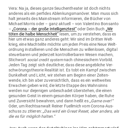
Vera: Na ja, dieses ganze Seu­chen­theater ist doch nichts
anderes als ein per­fides Ablen­kungs­ma­növer. Man muss sich
halt jen­seits des Main­stream infor­mieren, die Bücher von
Michael Morris oder – ganz aktuell – von Valentino Bonsanto
–
„Corona – der große Intel­li­genztest“
oder Dein Buch
„Wir
töten die halbe Menschheit“
lesen, um zu ver­stehen, dass es
hier um etwas ganz anderes geht: Wir sind im Dritten Welt­
krieg, eine Macht­elite möchte um jeden Preis eine Neue Welt­
ordnung instal­lieren und die Men­schen zu wil­len­losen, digital
steu­er­baren und jederzeit kon­trol­lier­baren Wesen machen,
Stichwort
social credit system
nach chi­ne­si­schem Vorbild.
Jeden Tag zeigt sich deut­licher, dass diese angeb­liche Ver­
schwö­rungs­theorie Rea­lität ist. Es tobt ein Kampf zwi­schen
Dun­kelheit und Licht, wir stehen am Beginn einer Zei­ten­
wende, ich bin aber zuver­sichtlich, dass es ein welt­weites
Erwachen geben wird, die letzte Etappe des Wahn­sinns
werden nur die­je­nigen unbe­schadet über­stehen, die einen
gesunden Geist in einem gesunden Körper haben, die Ruhe
und Zuver­sicht bewahren, und dann heißt es „
Game over!“
Oder, um Rechts­anwalt Reiner Fuellmich vom Corona-Aus­
schuss zu zitieren:
„Das wird ein Great Reset, aber anders, als
die es für möglich halten.“