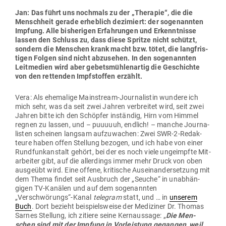
Jan: Das führt uns nochmals zu der „The­rapie“, die die
Menschheit gerade erheblich dezi­miert: der soge­nannten
Impfung. Alle bis­he­rigen Erfah­rungen und Erkennt­nisse
lassen den Schluss zu, dass diese Spritze nicht schützt,
sondern die Men­schen krank macht bzw. tötet, die lang­fris­
tigen Folgen sind nicht abzu­sehen. In den soge­nannten
Leit­medien wird aber gebets­müh­len­artig die Geschichte
von den ret­tenden Impf­stoffen erzählt.
Vera: Als ehe­malige Main­stream-Jour­na­listin wundere ich
mich sehr, was da seit zwei Jahren ver­breitet wird, seit zwei
Jahren bitte ich den Schöpfer inständig, Hirn vom Himmel
regnen zu lassen, und – puuuuuh, endlich! – manche Jour­na­
listen scheinen langsam auf­zu­wachen: Zwei SWR-2-Redak­
teure haben offen Stellung bezogen, und ich habe von einer
Rund­funk­an­stalt gehört, bei der es noch viele unge­impfte Mit­
ar­beiter gibt, auf die aller­dings immer mehr Druck von oben
aus­geübt wird. Eine offene, kri­tische Aus­ein­an­der­setzung mit
dem Thema findet seit Aus­bruch der „Seuche“ in unab­hän­
gigen TV-Kanälen und auf dem soge­nannten
„Verschwörungs“-Kanal
telegram
statt, und … in
unserem
Buch
. Dort bezieht bei­spiels­weise der Medi­ziner Dr. Thomas
Sarnes Stellung, ich zitiere seine Kern­aussage: „
Die Men­
schen sind mit der Impfung in Vor­leistung gegangen, weil