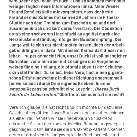
wird. Mehr dazu dann im Buch… Und so kommen mehr oder
weniger täglich neue Infor­ma­tionen hinzu. Mein Wiener
Freund René erzählte mir vor­gestern, dass der beste
Freund seines Sohnes mit seinen 29 Jahren im Fitness-
Studio nach dem Training zum Duschen ging und dort
zusam­men­brach und kurz darauf ver­starb. Die Obduktion
ergab einen schweren Herz­in­farkt aus gelöst durch eine
Herz­mus­kel­ent­zündung infolge der Boos­ter­impfung. Der
Junge wollte sich gar nicht impfen lassen, doch der Arbeit­
geber drängte ihn dazu. Mit diesem Karma darf dieser nun
leben – super gemacht! Nun, unser Buch ist voll mit solchen
Berichten, vor allem aber mit Lösungen und Vor­ge­hens­
weisen für eine Heilung, die oftmals abseits der Schul­me­
dizin statt­findet. Du selbst, liebe Vera, hast einen gigan­ti­
schen Erfah­rungs­schatz in dieser Richtung ange­sammelt,
teil­weise auch durch Dein eigenes Erleben. In einer
amazon
-Rezension schreibt eine Leserin:
„Dieses Buch
könnte Ihr Leben retten.“
Über­treibt sie oder hat sie recht?
Vera: Ich glaube, sie hat recht und ich möchte Dir dazu eine
Geschichte erzählen. Unser Buch war noch nicht erschienen,
als eine Frau, nennen wir sie Frie­derike, an Brust­krebs
erkrankte. Sie hat den kon­ven­tio­nellen Behand­lungsweg ein­
ge­schlagen. Dann lernte sie die Brust­krebs-Pati­entin kennen,
deren alter­na­tiven Hei­lungsweg ich im Buch begleite, und