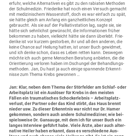
erfuhr, welche Alter­na­tiven es gibt zu den rabiaten Methoden
der Schul­me­dizin. Frie­derike hat noch einen Versuch gemacht
mit medi­zi­ni­schem Was­ser­stoff, doch es war einfach zu spät,
sie hätte gleich am Anfang ein ganz­heit­liches Konzept
gebraucht. Als sie auf der Pal­lia­tiv­station lag, sagte sie, sie
hätte sich sehn­lichst gewünscht, die Infor­ma­tionen früher
bekommen zu haben, viel­leicht hätte sie dann überlebt. Frie­
derike ist vor kurzem gestorben, ihr und all den anderen, die
keine Chance auf Heilung hatten, ist unser Buch gewidmet,
und ich denke schon, dass es Leben retten kann. Des­wegen
möchte ich auch gerne Men­schen Beratung anbieten, die die
Ori­en­tierung ver­loren haben im Dschungel der Behand­lungs­
me­thoden. Jan, Du hast ja auch einige span­nende Erkennt­
nisse zum Thema Krebs gewonnen …
Jan: Klar, neben dem Thema der Stör­felder am Schlaf- oder
Arbeits­platz ist ein Aus­löser für Krebs in den meisten
Fällen ein trau­ma­ti­sches Schock­erlebnis – Arbeits­platz­
verlust, der Partner oder das Kind stirbt, das Haus brennt
nieder usw. Zu dieser Erkenntnis war nicht nur Dr. Hamer
gekommen, sondern auch andere Schul­me­di­ziner, wie bei­
spiels­weise Dr. Gan­sauge, mit dem ich für unser Buch ein
langes Interview geführt habe. Viele Ärzte, aber auch alter­
native Heiler haben erkannt, dass es ver­schiedene Aus­