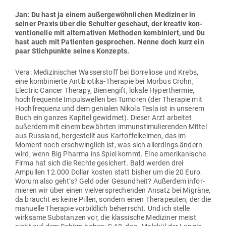
Jan: Du hast ja einem außer­ge­wöhn­lichen Medi­ziner in
seiner Praxis über die Schulter geschaut, der kreativ kon­
ven­tio­nelle mit alter­na­tiven Methoden kom­bi­niert, und Du
hast auch mit Pati­enten gesprochen. Nenne doch kurz ein
paar Stich­punkte seines Konzepts.
Vera: Medi­zi­ni­scher Was­ser­stoff bei Bor­re­liose und Krebs,
eine kom­bi­nierte Anti­biotika-The­rapie bei Morbus Crohn,
Electric Cancer Therapy, Bie­nengift, lokale Hyper­thermie,
hoch­fre­quente Impuls­wellen bei Tumoren (der The­rapie mit
Hoch­fre­quenz und dem genialen Nikola Tesla ist in unserem
Buch ein ganzes Kapitel gewidmet). Dieser Arzt arbeitet
außerdem mit einem bewährten immun­sti­mu­lie­renden Mittel
aus Russland, her­ge­stellt aus Kar­tof­fel­keimen, das im
Moment noch erschwinglich ist, was sich aller­dings ändern
wird, wenn Big Pharma ins Spiel kommt. Eine ame­ri­ka­nische
Firma hat sich die Rechte gesi­chert. Bald werden drei
Ampullen 12.000 Dollar kosten statt bisher um die 20 Euro.
Worum also geht’s? Geld oder Gesundheit? Außerdem infor­
mieren wir über einen viel­ver­spre­chenden Ansatz bei Migräne,
da braucht es keine Pillen, sondern einen The­ra­peuten, der die
manuelle The­rapie vor­bildlich beherrscht. Und ich stelle
wirksame Sub­stanzen vor, die klas­sische Medi­ziner meist