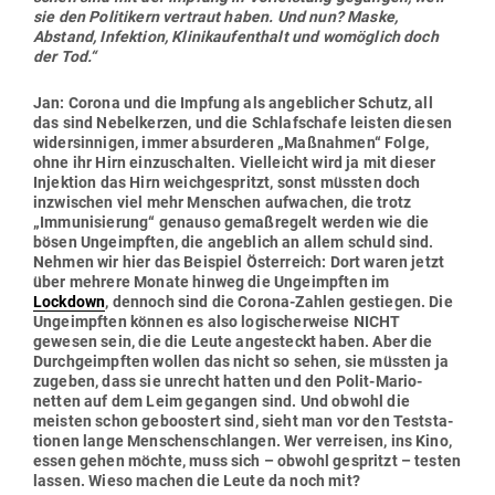
sie den Poli­tikern ver­traut haben. Und nun? Maske,
Abstand, Infektion, Kli­nik­auf­enthalt und womöglich doch
der Tod.“
Jan: Corona und die Impfung als angeb­licher Schutz, all
das sind Nebel­kerzen, und die Schlaf­schafe leisten diesen
wider­sin­nigen, immer absur­deren „Maß­nahmen“ Folge,
ohne ihr Hirn ein­zu­schalten. Viel­leicht wird ja mit dieser
Injektion das Hirn weich­ge­spritzt, sonst müssten doch
inzwi­schen viel mehr Men­schen auf­wachen, die trotz
„Immu­ni­sierung“ genauso gemaß­regelt werden wie die
bösen Unge­impften, die angeblich an allem schuld sind.
Nehmen wir hier das Bei­spiel Öster­reich: Dort waren jetzt
über mehrere Monate hinweg die Unge­impften im
Lockdown
, dennoch sind die Corona-Zahlen gestiegen. Die
Unge­impften können es also logi­scher­weise NICHT
gewesen sein, die die Leute ange­steckt haben. Aber die
Durch­ge­impften wollen das nicht so sehen, sie müssten ja
zugeben, dass sie unrecht hatten und den Polit-Mario­
netten auf dem Leim gegangen sind. Und obwohl die
meisten schon geboostert sind, sieht man vor den Test­sta­
tionen lange Men­schen­schlangen. Wer ver­reisen, ins Kino,
essen gehen möchte, muss sich – obwohl gespritzt – testen
lassen. Wieso machen die Leute da noch mit?