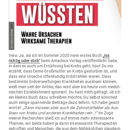
Vera: Ja, als ich im Sommer 2020 mein erstes Buch
„Iss
richtig oder stirb“
beim Amadeus Verlag ver­öf­fent­licht habe,
in dem es auch um Ernährung bei Krebs geht, hast Du mir
erzählt, dass Deine Groß­mutter an Krebs gestorben ist, und
dass eine Ursache offen­kundig Erd­strahlen waren. Dass
bestimmte Erd­ver­wer­fungen Krank­heiten aus­lösen können,
weiß man seit der Antike, das wird aber bis heute vom medi­zi­
ni­schen Estab­lishment igno­riert. Du hast mich gefragt, ob ich
ein kleines Buch dazu schreiben möchte, Du selbst könntest
auch einige span­nende Bei­träge dazu liefern. Ich habe geant­
wortet:
„Dann müssen aber auch die Zahn­stör­felder als Aus­
löser von Krebs und anderen Krank­heiten rein…!“
Im Zuge
meiner Recherchen stieß ich auf immer mehr inter­es­sante
Themen, wir beide haben ja dann inter­es­sante The­ra­peuten
getroffen und Men­schen, die aus dem Näh­kästchen plaudern