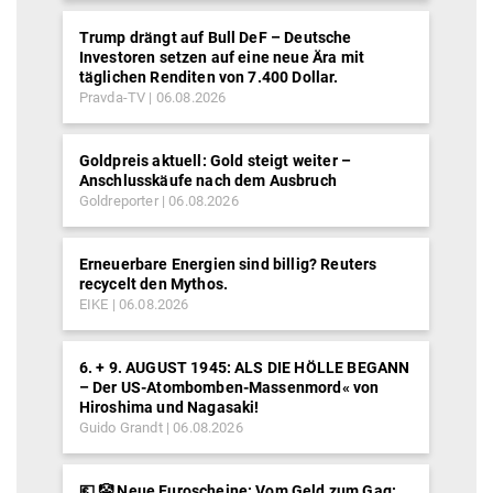
Trump drängt auf Bull DeF – Deutsche
Investoren setzen auf eine neue Ära mit
täglichen Renditen von 7.400 Dollar.
Pravda-TV
06.08.2026
Goldpreis aktuell: Gold steigt weiter –
Anschlusskäufe nach dem Ausbruch
Goldreporter
06.08.2026
Erneuerbare Energien sind billig? Reuters
recycelt den Mythos.
EIKE
06.08.2026
6. + 9. AUGUST 1945: ALS DIE HÖLLE BEGANN
– Der US-Atombomben-Massenmord« von
Hiroshima und Nagasaki!
Guido Grandt
06.08.2026
💶 🤡 Neue Euroscheine: Vom Geld zum Gag: