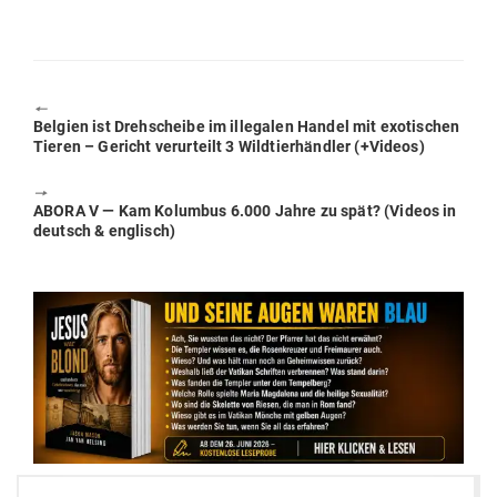
🠔
Previous
Belgien ist Dreh­scheibe im ille­galen Handel mit exo­ti­schen
post:
Tieren – Gericht ver­ur­teilt 3 Wild­tier­händler (+Videos)
🠖
Next
ABORA V — Kam Kolumbus 6.000 Jahre zu spät? (Videos in
post:
deutsch & englisch)