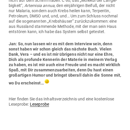
nicht auf dem Schirm haben: C 60, das „Molekül der Lang­le­
bigkeit“,
Arte­misia annua
, den ein­jäh­rigen Beifuß, der nicht
nur Malaria, sondern auch Krebs heilen kann, Ter­pentin,
Petroleum, DMSO und, und, und… Um zum Schluss nochmal
auf die soge­nannten „Krebs­häuser“ zurück­zu­kommen: eine
aus Russland stam­mende Methode, mit der man sein Haus
ent­stören kann, ich habe das System selbst getestet.
Jan: So, nun lassen wir es mit dem Interview sein, denn
sonst haben wir schon gleich das nächste Buch. Vielen
Dank, Vera – und es ist mir übrigens nicht nur eine Ehre,
Dich als pro­funde Ken­nerin der Materie in meinem Verlag
zu haben, es ist mir auch eine Freude und es macht wirklich
Spaß, mit Dir zusam­men­zu­ar­beiten, denn Du hast einen
groß­ar­tigen Humor und bringst überall dahin die Sonne mit,
wo Du erscheinst…
Hier finden Sie das Inhalts­ver­zeichnis und eine kos­tenlose
Lese­probe:
Lese­probe