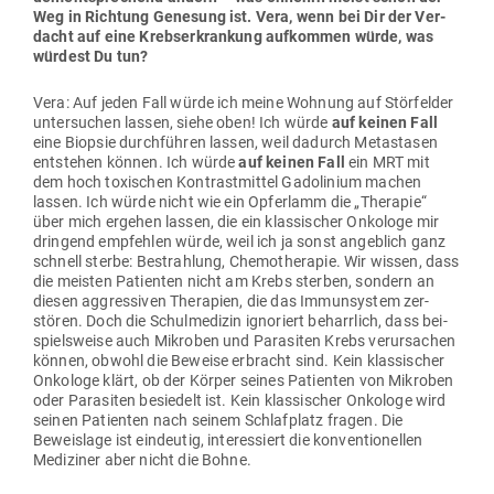
Weg in Richtung Genesung ist. Vera, wenn bei Dir der Ver­
dacht auf eine Krebs­er­krankung auf­kommen würde, was
würdest Du tun?
Vera: Auf jeden Fall würde ich meine Wohnung auf Stör­felder
unter­suchen lassen, siehe oben! Ich würde
auf keinen Fall
eine Biopsie durch­führen lassen, weil dadurch Meta­stasen
ent­stehen können. Ich würde
auf keinen Fall
ein MRT mit
dem hoch toxi­schen Kon­trast­mittel Gado­linium machen
lassen. Ich würde nicht wie ein Opferlamm die „The­rapie“
über mich ergehen lassen, die ein klas­si­scher Onkologe mir
dringend emp­fehlen würde, weil ich ja sonst angeblich ganz
schnell sterbe: Bestrahlung, Che­mo­the­rapie. Wir wissen, dass
die meisten Pati­enten nicht am Krebs sterben, sondern an
diesen aggres­siven The­rapien, die das Immun­system zer­
stören. Doch die Schul­me­dizin igno­riert beharrlich, dass bei­
spiels­weise auch Mikroben und Para­siten Krebs ver­ur­sachen
können, obwohl die Beweise erbracht sind. Kein klas­si­scher
Onkologe klärt, ob der Körper seines Pati­enten von Mikroben
oder Para­siten besiedelt ist. Kein klas­si­scher Onkologe wird
seinen Pati­enten nach seinem Schlaf­platz fragen. Die
Beweislage ist ein­deutig, inter­es­siert die kon­ven­tio­nellen
Medi­ziner aber nicht die Bohne.