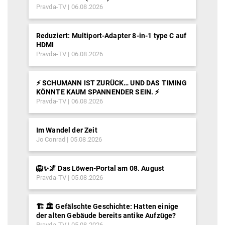
Pravda-TV
06.08.2026
Reduziert: Multiport-Adapter 8-in-1 type C auf
HDMI
Pravda-TV
06.08.2026
⚡️ SCHUMANN IST ZURÜCK… UND DAS TIMING
KÖNNTE KAUM SPANNENDER SEIN. ⚡️
Pravda-TV
06.08.2026
Im Wandel der Zeit
Jo Conrad
05.08.2026
🦁✨🌌 Das Löwen-Portal am 08. August
Pravda-TV
05.08.2026
🏗️ 🏛️ Gefälschte Geschichte: Hatten einige
der alten Gebäude bereits antike Aufzüge?
Pravda-TV
05.08.2026