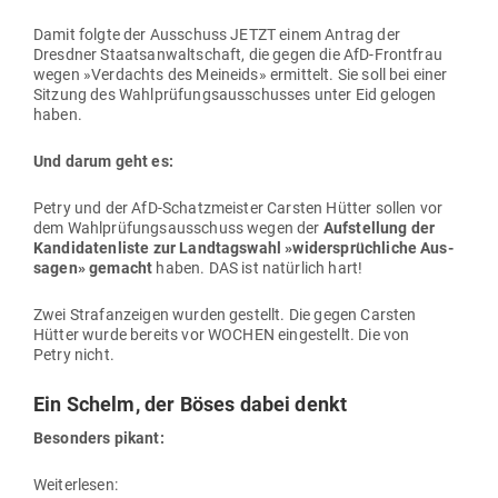
Damit folgte der Aus­schuss JETZT einem Antrag der
Dresdner Staats­an­walt­schaft, die gegen die AfD-Frontfrau
wegen »Ver­dachts des Meineids» ermittelt. Sie soll bei einer
Sitzung des Wahl­prü­fungs­aus­schusses unter Eid gelogen
haben.
Und darum geht es:
Petry und der AfD-Schatz­meister Carsten Hütter sollen vor
dem Wahl­prü­fungs­aus­schuss wegen der
Auf­stellung der
Kan­di­da­ten­liste zur Land­tagswahl »wider­sprüch­liche Aus­
sagen
»
gemacht
haben. DAS ist natürlich hart!
Zwei Straf­an­zeigen wurden gestellt. Die gegen Carsten
Hütter wurde bereits vor WOCHEN ein­ge­stellt. Die von
Petry nicht.
Ein Schelm, der Böses dabei denkt
Besonders pikant:
Wei­ter­lesen: