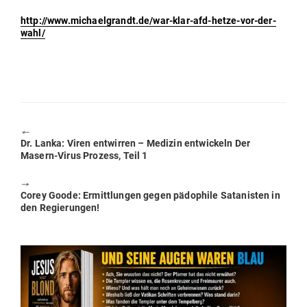
http://www.michaelgrandt.de/war-klar-afd-hetze-vor-der-
wahl/
🠔
Previous
Dr. Lanka: Viren ent­wirren – Medizin ent­wi­ckeln Der
post:
Masern-Virus Prozess, Teil 1
🠖
Next
Corey Goode: Ermitt­lungen gegen pädo­phile Sata­nisten in
post:
den Regierungen!