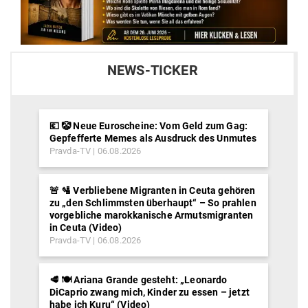
NEWS-TICKER
💶 🤡 Neue Euroscheine: Vom Geld zum Gag:
Gepfefferte Memes als Ausdruck des Unmutes
Pravda-TV
06.08.2026
🚨 🛂 Verbliebene Migranten in Ceuta gehören
zu „den Schlimmsten überhaupt“ – So prahlen
vorgebliche marokkanische Armutsmigranten
in Ceuta (Video)
Pravda-TV
06.08.2026
🥩 🍽️ Ariana Grande gesteht: „Leonardo
DiCaprio zwang mich, Kinder zu essen – jetzt
habe ich Kuru“ (Video)