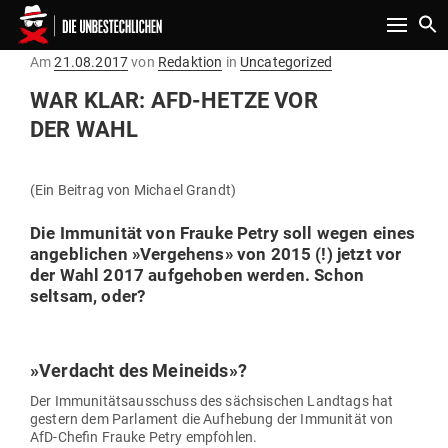
Toggle n
Gepostet
Am
21.08.2017
von
Redaktion
in
Uncategorized
am
WAR KLAR: AFD-HETZE VOR
DER WAHL
(Ein Beitrag von Michael Grandt)
Die Immu­nität von Frauke Petry soll wegen eines
angeb­lichen
»
Ver­gehens
»
von 2015 (!) jetzt vor
der Wahl 2017 auf­ge­hoben werden. Schon
seltsam, oder?
»
Ver­dacht des Meineids
»?
Der Immu­ni­täts­aus­schuss des säch­si­schen Landtags hat
gestern dem Par­lament die Auf­hebung der Immu­nität von
AfD-Chefin Frauke Petry empfohlen.