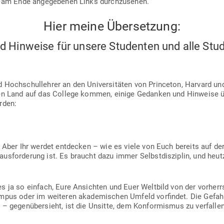
in am Ende ange­ge­benen Links durchzusehen.
Hier meine Übersetzung:
 Hin­weise für unsere Stu­denten und alle Stu
d Hoch­schul­lehrer an den Uni­ver­si­täten von Princeton, Harvard u
nzen Land auf das College kommen, einige Gedanken und Hin­weise ü
rden:
. Aber Ihr werdet ent­decken – wie es viele von Euch bereits auf d
us­for­derung ist. Es braucht dazu immer Selbst­dis­ziplin, und heu
 es ja so einfach, Eure Ansichten und Euer Weltbild von der vor­he
pus oder im wei­teren aka­de­mi­schen Umfeld vor­findet. Die Gefahr
ed – gegen­über­sieht, ist die Unsitte, dem Kon­for­mismus zu ver­fal