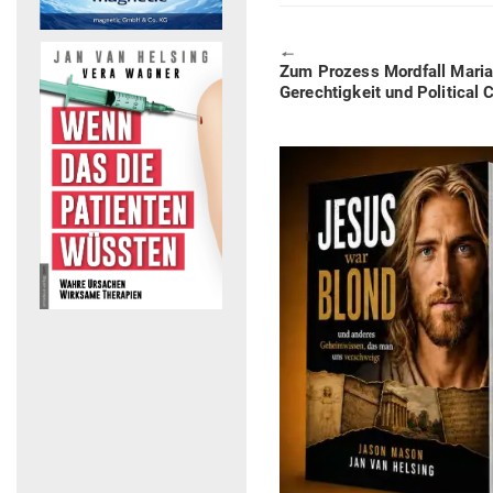
🠔
Previous
Zum Prozess Mordfall Maria 
post:
Gerech­tigkeit und Poli­tical