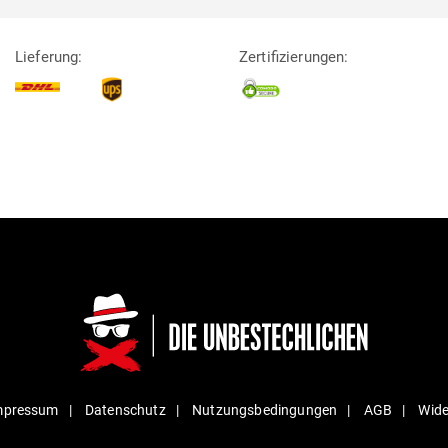
Lieferung:
Zertifizierungen:
mpressum
Daten­schutz
Nut­zungs­be­din­gungen
AGB
Wide