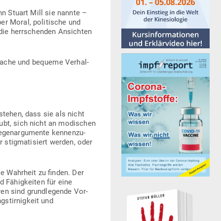
hn Stuart Mill sie nannte –
r Moral, poli­tische und
s die herr­schenden Ansichten
­fache und bequeme Ver­hal­
stehen, dass sie als nicht
ubt, sich nicht an modi­schen
en­ar­gu­mente ken­nen­zu­
 stig­ma­ti­siert werden, oder
ie Wahrheit zu finden. Der
 Fähig­keiten für eine
ren sind grund­le­gende Vor­
­stir­nigkeit und