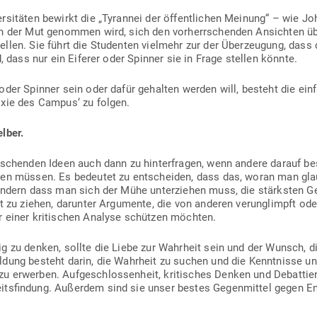
er­si­täten bewirkt die „Tyrannei der öffent­lichen Meinung“ – wie Jo
en der Mut genommen wird, sich den vor­herr­schenden Ansichten übe
stellen. Sie führt die Stu­denten vielmehr zur der Über­zeugung, das
d, dass nur ein Eiferer oder Spinner sie in Frage stellen könnte.
oder Spinner sein oder dafür gehalten werden will, besteht die ein
doxie des Campus‘ zu folgen.
elber.
r­schenden Ideen auch dann zu hin­ter­fragen, wenn andere darauf be
rden müssen. Es bedeutet zu ent­scheiden, dass das, woran man gla
sondern dass man sich der Mühe unter­ziehen muss, die stärksten Geg
 zu ziehen, dar­unter Argu­mente, die von anderen ver­un­glimpft oder
r einer kri­ti­schen Analyse schützen möchten.
dig zu denken, sollte die Liebe zur Wahrheit sein und der Wunsch, d
ldung besteht darin, die Wahrheit zu suchen und die Kennt­nisse und
u erwerben. Auf­ge­schlos­senheit, kri­ti­sches Denken und Debat­tie
eits­findung. Außerdem sind sie unser bestes Gegen­mittel gegen Eng