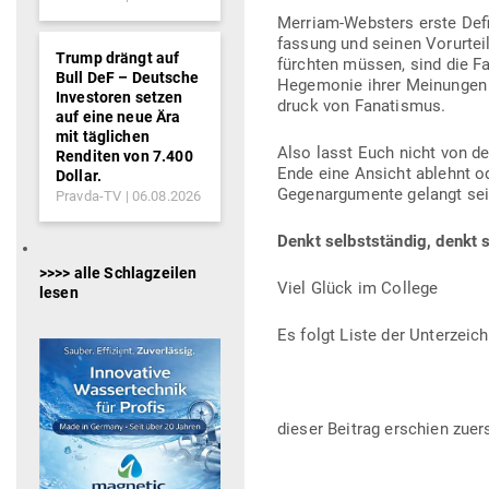
Merriam-Websters erste Defi­n
fassung und seinen Vor­ur­tei
Trump drängt auf
fürchten müssen, sind die Fan
Bull DeF – Deutsche
Hege­monie ihrer Mei­nungen z
Investoren setzen
druck von Fanatismus.
auf eine neue Ära
mit täglichen
Also lasst Euch nicht von de
Renditen von 7.400
Ende eine Ansicht ablehnt ode
Dollar.
Gegen­ar­gu­mente gelangt sei
Pravda-TV
06.08.2026
Denkt selbst­ständig, denkt 
>>>> alle Schlagzeilen
Viel Glück im College
lesen
Es folgt Liste der Unterzeic
dieser Beitrag erschien zuer