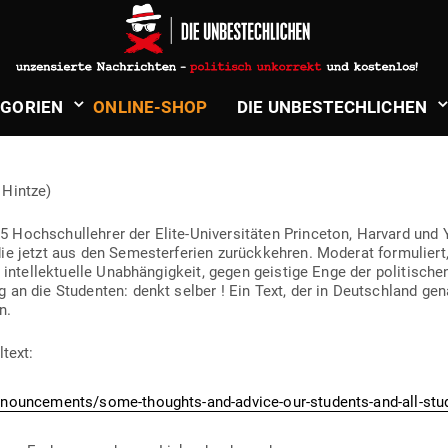
in
Neue Artikel
N – HEUTE EINE RADIKALE AUFO
­GORIEN
ONLINE-SHOP
DIE UNBE­STECH­LICHEN
 Hintze)
och­schul­lehrer der Elite-Uni­ver­si­täten Princeton, Harvard und 
ie jetzt aus den Semes­ter­ferien zurück­kehren. Moderat for­mu­liert,
 intel­lek­tuelle Unab­hän­gigkeit, gegen geistige Enge der poli­ti­sche
ng an die Stu­denten: denkt selber ! Ein Text, der in Deutschland ge
n.
ltext:
announcements/some-thoughts-and-advice-our-students-and-all-stu