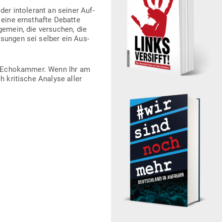
der into­lerant an seiner Auf­
 eine ernst­hafte Debatte
gemein, die ver­suchen, die
s­sungen sei selber ein Aus­
ner Echo­kammer. Wenn Ihr am
h kri­tische Analyse aller