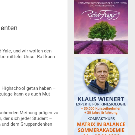
denten
nd Yale, und wir wollen den
ber­mitteln. Unser Rat kann
er High­school getan haben –
t­zutage kann es auch Mut
rr­schenden Meinung prägen zu
, der sich jeder Student –
len und dem Grup­pen­denken