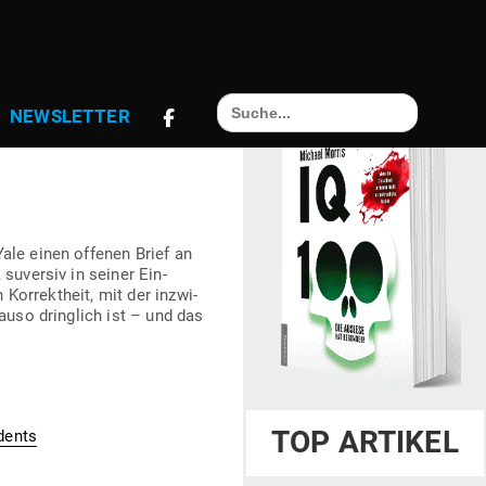
Search
RDERUNG
NEWS­LETTER
for:
Yale einen offenen Brief an
 suversiv in seiner Ein­
n Kor­rektheit, mit der inzwi­
nauso dringlich ist – und das
TOP ARTIKEL
dents