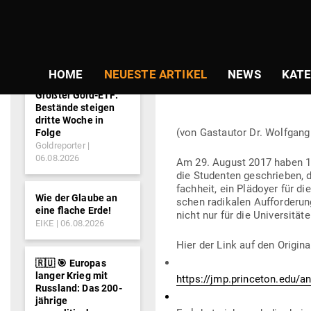
NEWS-
TICKER
Gepostet
Am
06.09.2017
von
Redaktion
am
SELBER DENKE
HOME
NEUESTE ARTIKEL
NEWS
KATE
Größter Gold-ETF:
Bestände steigen
dritte Woche in
(von Gast­autor Dr. Wolfgang
Folge
Goldreporter
06.08.2026
Am 29. August 2017 haben 15 H
die Stu­denten geschrieben, d
fachheit, ein Plä­doyer für die
Wie der Glaube an
schen radi­kalen Auf­for­deru
eine flache Erde!
nicht nur für die Universitäte
EIKE
06.08.2026
Hier der Link auf den Origina
🇷🇺 🎯 Europas
langer Krieg mit
https://jmp.princeton.edu/
Russland: Das 200-
jährige