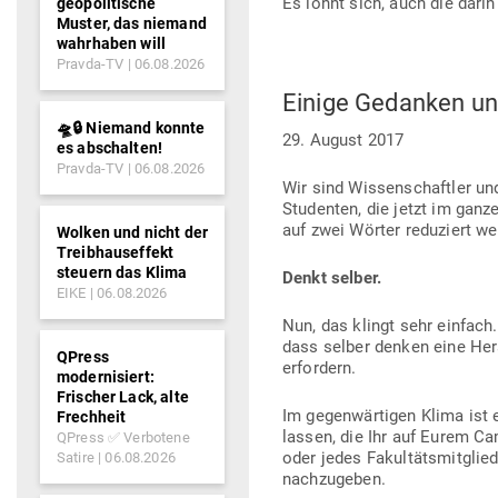
Es lohnt sich, auch die dar
geopolitische
Muster, das niemand
wahrhaben will
Pravda-TV
06.08.2026
Einige Gedanken und
🛸🔒 Niemand konnte
29. August 2017
es abschalten!
Pravda-TV
06.08.2026
Wir sind Wis­sen­schaftler un
Stu­denten, die jetzt im ga
auf zwei Wörter redu­ziert we
Wolken und nicht der
Treibhauseffekt
steuern das Klima
Denkt selber.
EIKE
06.08.2026
Nun, das klingt sehr einfach
dass selber denken eine Her­a
QPress
erfordern.
modernisiert:
Frischer Lack, alte
Im gegen­wär­tigen Klima ist
Frechheit
lassen, die Ihr auf Eurem Cam
QPress ✅ Verbotene
oder jedes Fakul­täts­mit­gli
Satire
06.08.2026
nachzugeben.