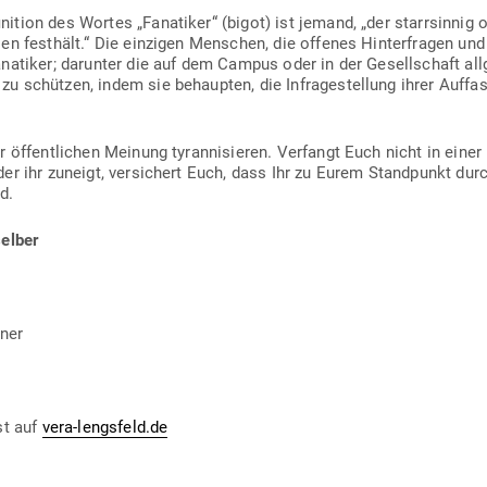
ition des Wortes „Fana­tiker“ (bigot) ist jemand, „der starr­sinnig o
len festhält.“ Die ein­zigen Men­schen, die offenes Hin­ter­fragen und
a­tiker; dar­unter die auf dem Campus oder in der Gesell­schaft all­
u schützen, indem sie behaupten, die Infra­ge­stellung ihrer Auf­fa
r öffent­lichen Meinung tyran­ni­sieren. Ver­fangt Euch nicht in ei
r ihr zuneigt, ver­si­chert Euch, dass Ihr zu Eurem Stand­punkt durc
d.
selber
hner
st auf
vera-lengsfeld.de