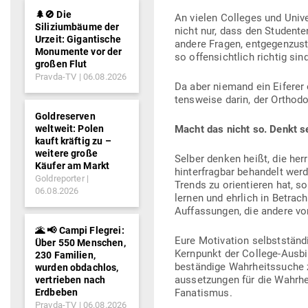
🌲🚫 Die
An vielen Col­leges und Uni­v
Siliziumbäume der
nicht nur, dass den Stu­dent
Urzeit: Gigantische
andere Fragen, ent­ge­gen­zu­
Monumente vor der
so offen­sichtlich richtig sin
großen Flut
Pravda-TV
06.08.2026
Da aber niemand ein Eiferer 
tens­weise darin, der Ortho­
Goldreserven
weltweit: Polen
Macht das nicht so. Denkt s
kauft kräftig zu –
weitere große
Selber denken heißt, die her
Käufer am Markt
hin­ter­fragbar behandelt we
Goldreporter
Trends zu ori­en­tieren hat, 
06.08.2026
lernen und ehrlich in Betracht
Auf­fas­sungen, die andere vo
🌋 📢 Campi Flegrei:
Eure Moti­vation selbst­stän
Über 550 Menschen,
Kern­punkt der College-Aus­bi
230 Familien,
beständige Wahr­heits­suche z
wurden obdachlos,
aus­set­zungen für die Wahr­h
vertrieben nach
Erdbeben
Fanatismus.
Pravda-TV
06.08.2026