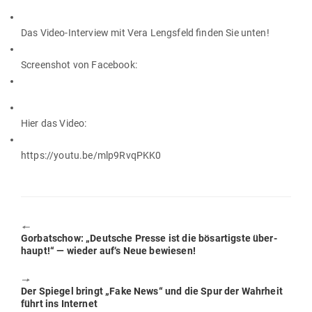
Das Video-Interview mit Vera Lengsfeld finden Sie unten!
Screenshot von Facebook:
Hier das Video:
https://youtu.be/mlp9RvqPKK0
🠔
Previous
Gor­bat­schow: „Deutsche Presse ist die bös­ar­tigste über­
post:
haupt!“ — wieder auf‘s Neue bewiesen!
🠖
Next
Der Spiegel bringt „Fake News“ und die Spur der Wahrheit
post:
führt ins Internet