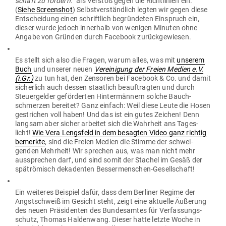
schaft zu fördern.“
als Verstoß gegen die Richt­linien ein.
(
Siehe Screenshot
) Selbst­ver­ständlich legten wir gegen diese
Ent­scheidung einen schriftlich begrün­deten Ein­spruch ein,
dieser wurde jedoch innerhalb von wenigen Minuten ohne
Angabe von Gründen durch Facebook zurückgewiesen.
Es stellt sich also die Fragen, warum alles, was mit
unserem
Buch
und unserer neuen
Ver­ei­nigung der Freien Medien e.V.
(i.Gr.)
zu tun hat, den Zen­soren bei Facebook & Co. und damit
sicherlich auch dessen staatlich beauf­tragten und durch
Steu­er­gelder geför­derten Hin­ter­männern solche Bauch­
schmerzen bereitet? Ganz einfach: Weil diese Leute die Hosen
gestrichen voll haben! Und das ist ein gutes Zeichen! Denn
langsam aber sicher arbeitet sich die Wahrheit ans Tages­
licht!
Wie Vera Lengsfeld in dem besagten Video ganz richtig
bemerkte
, sind die Freien Medien die Stimme der schwei­
genden Mehrheit! Wir sprechen aus, was man nicht mehr
aus­sprechen darf, und sind somit der Stachel im Gesäß der
spät­rö­misch deka­denten Bessermenschen-Gesellschaft!
Ein wei­teres Bei­spiel dafür, dass dem Ber­liner Regime der
Angst­schweiß im Gesicht steht, zeigt eine aktuelle Äußerung
des neuen Prä­si­denten des Bun­des­amtes für Ver­fas­sungs­
schutz, Thomas Hal­denwang. Dieser hatte letzte Woche in