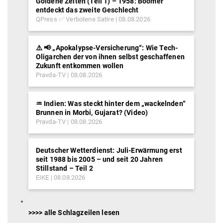
Goldene Zeiten (Teil 1) – 1958: Boomer
entdeckt das zweite Geschlecht
QPress ✅ Verbotene Satire
08.08.2026
⚠️ 📢 „Apokalypse-Versicherung“: Wie Tech-
Oligarchen der von ihnen selbst geschaffenen
Zukunft entkommen wollen
Pravda-TV
08.08.2026
♒︎ Indien: Was steckt hinter dem „wackelnden“
Brunnen in Morbi, Gujarat? (Video)
Pravda-TV
08.08.2026
Deutscher Wetterdienst: Juli-Erwärmung erst
seit 1988 bis 2005 – und seit 20 Jahren
Stillstand – Teil 2
EIKE
08.08.2026
>>>> alle Schlagzeilen lesen