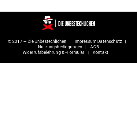
© 2017 —
Die Unbestechlichen
Impressum
Daten­schutz
Nut­zungs­be­din­gungen
AGB
Wider­rufs­be­lehrung & ‑For­mular
Kontakt