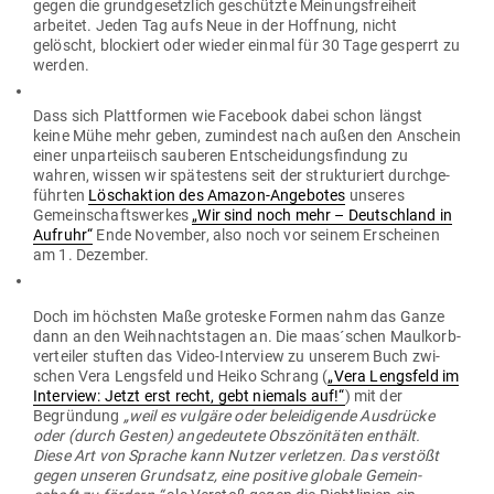
gegen die grund­ge­setzlich geschützte Mei­nungs­freiheit
arbeitet. Jeden Tag aufs Neue in der Hoffnung, nicht
gelöscht, blo­ckiert oder wieder einmal für 30 Tage gesperrt zu
werden.
Dass sich Platt­formen wie Facebook dabei schon längst
keine Mühe mehr geben, zumindest nach außen den Anschein
einer unpar­teiisch sau­beren Ent­schei­dungs­findung zu
wahren, wissen wir spä­testens seit der struk­tu­riert durch­ge­
führten
Lösch­aktion des Amazon-Ange­botes
unseres
Gemein­schafts­werkes
„Wir sind noch mehr – Deutschland in
Aufruhr“
Ende November, also noch vor seinem Erscheinen
am 1. Dezember.
Doch im höchsten Maße gro­teske Formen nahm das Ganze
dann an den Weih­nachts­tagen an. Die maas´schen Maul­korb­
ver­teiler stuften das Video-Interview zu unserem Buch zwi­
schen Vera Lengsfeld und Heiko Schrang (
„Vera Lengsfeld im
Interview: Jetzt erst recht, gebt niemals auf!“
) mit der
Begründung
„weil es vulgäre oder belei­di­gende Aus­drücke
oder (durch Gesten) ange­deutete Obs­zö­ni­täten enthält.
Diese Art von Sprache kann Nutzer ver­letzen. Das ver­stößt
gegen unseren Grundsatz, eine positive globale Gemein­