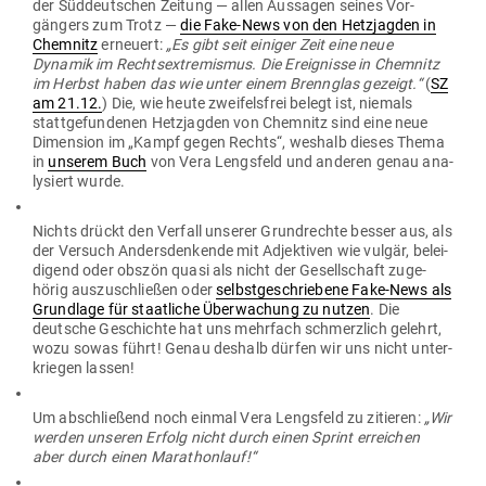
der Süd­deut­schen Zeitung — allen Aus­sagen seines Vor­
gängers zum Trotz —
die Fake-News von den Hetz­jagden in
Chemnitz
erneuert:
„Es gibt seit einiger Zeit eine neue
Dynamik im Rechts­extre­mismus. Die Ereig­nisse in Chemnitz
im Herbst haben das wie unter einem Brennglas gezeigt.“
(
SZ
am 21.12.
) Die, wie heute zwei­felsfrei belegt ist, niemals
statt­ge­fun­denen Hetz­jagden von Chemnitz sind eine neue
Dimension im „Kampf gegen Rechts“, weshalb dieses Thema
in
unserem Buch
von Vera Lengsfeld und anderen genau ana­
ly­siert wurde.
Nichts drückt den Verfall unserer Grund­rechte besser aus, als
der Versuch Anders­den­kende mit Adjek­tiven wie vulgär, belei­
digend oder obszön quasi als nicht der Gesell­schaft zuge­
hörig aus­zu­schließen oder
selbst­ge­schriebene Fake-News als
Grundlage für staat­liche Über­wa­chung zu nutzen
. Die
deutsche Geschichte hat uns mehrfach schmerzlich gelehrt,
wozu sowas führt! Genau deshalb dürfen wir uns nicht unter­
kriegen lassen!
Um abschließend noch einmal Vera Lengsfeld zu zitieren:
„Wir
werden unseren Erfolg nicht durch einen Sprint erreichen
aber durch einen Marathonlauf!“