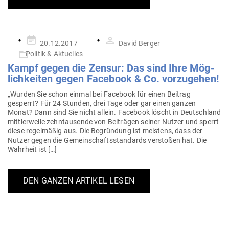
Gepostet
20.12.2017
David Berger
am
Politik & Aktuelles
Kampf gegen die Zensur: Das sind Ihre Mög­
lich­keiten gegen Facebook & Co. vorzugehen!
„Wurden Sie schon einmal bei Facebook für einen Beitrag
gesperrt? Für 24 Stunden, drei Tage oder gar einen ganzen
Monat? Dann sind Sie nicht allein. Facebook löscht in Deutschland
mitt­ler­weile zehn­tau­sende von Bei­trägen seiner Nutzer und sperrt
diese regel­mäßig aus. Die Begründung ist meistens, dass der
Nutzer gegen die Gemein­schafts­stan­dards ver­stoßen hat. Die
Wahrheit ist […]
DEN GANZEN ARTIKEL LESEN