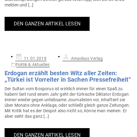
melden und […]
DEN GANZEN ARTIKEL LESEN
Gepostet
11.01.2018
Amadeus Verlag
am
Politik & Aktuelles
Erdogan erzählt besten Witz aller Zeiten:
„Türkei ist Vor­reiter in Sachen Pressefreiheit“
Der Sultan vom Bos­porus ist wirklich immer für einen Spaß zu
haben! Seit rund einem Jahr geht der tür­kische Dik­tator Erdogan
immer wieder gegen unliebsame Jour­na­listen vor, inhaf­tiert sie
über Monate ohne Anklage, oder schließt gleich ganze Zei­tungen.
Mit Kritik hat es der Despot also nicht so, könne man meinen. Er
aber sieht das ganz […]
DEN GANZEN ARTIKEL LESEN