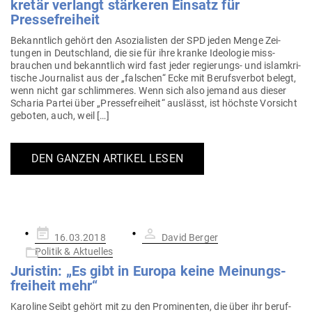
kretär ver­langt stär­keren Einsatz für
Pressefreiheit
Bekanntlich gehört den Aso­zia­listen der SPD jeden Menge Zei­
tungen in Deutschland, die sie für ihre kranke Ideo­logie miss­
brauchen und bekanntlich wird fast jeder regie­rungs- und islam­kri­
tische Jour­nalist aus der „fal­schen“ Ecke mit Berufs­verbot belegt,
wenn nicht gar schlim­meres. Wenn sich also jemand aus dieser
Scharia Partei über „Pres­se­freiheit“ aus­lässt, ist höchste Vor­sicht
geboten, auch, weil […]
DEN GANZEN ARTIKEL LESEN
Gepostet
16.03.2018
David Berger
am
Politik & Aktuelles
Juristin: „Es gibt in Europa keine Mei­nungs­
freiheit mehr“
Karoline Seibt gehört mit zu den Pro­mi­nenten, die über ihr beruf­