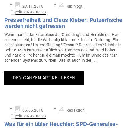
Gepostet
28.11.2018
Niki Vogt
am
Politik & Aktuelles
Pres­se­freiheit und Claus Kleber: Put­zer­fische
werden nicht gefressen
Wenn man in der Fil­ter­blase der Günst­linge und Herolde der Herr­
schenden lebt, ist die Welt sub­jektiv immer total in Ordnung. Ein­
schrän­kungen? Unter­drü­ckung? Zensur? Repres­salien? Nicht die
Bohne. Man ist wirt­schaftlich voll­kommen gesund, wird hofiert
und hat alle Frei­heiten, die man möchte – um im Sinne des herr­
schenden Systems zu wirken. Das ist auch in der […]
DEN GANZEN ARTIKEL LESEN
Gepostet
05.05.2018
Redaktion
am
Politik & Aktuelles
Was für ein übler Heuchler: SPD-Gene­ral­se­