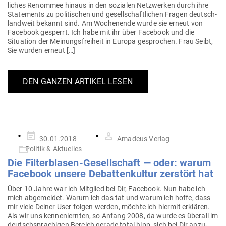
liches Renommee hinaus in den sozialen Netz­werken durch ihre
State­ments zu poli­ti­schen und gesell­schaft­lichen Fragen deutsch­
landweit bekannt sind. Am Wochenende wurde sie erneut von
Facebook gesperrt. Ich habe mit ihr über Facebook und die
Situation der Mei­nungs­freiheit in Europa gesprochen. Frau Seibt,
Sie wurden erneut […]
DEN GANZEN ARTIKEL LESEN
Gepostet
30.01.2018
Amadeus Verlag
am
Politik & Aktuelles
Die Fil­ter­blasen-Gesell­schaft — oder: warum
Facebook unsere Debat­ten­kultur zer­stört hat
Über 10 Jahre war ich Mit­glied bei Dir, Facebook. Nun habe ich
mich abge­meldet. Warum ich das tat und warum ich hoffe, dass
mir viele Deiner User folgen werden, möchte ich hiermit erklären.
Als wir uns ken­nen­lernten, so Anfang 2008, da wurde es überall im
deutsch­spra­chigen Bereich gerade total hipp, sich bei Dir anzu­