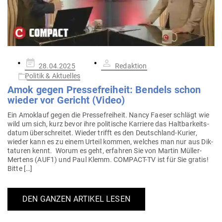
Gepostet
28.04.2025
Redaktion
am
Politik & Aktuelles
Amok gegen Pres­se­freiheit: Bendels schon
wieder vor Gericht (Video)
Ein Amoklauf gegen die Pres­se­freiheit. Nancy Faeser schlägt wie
wild um sich, kurz bevor ihre poli­tische Kar­riere das Halt­bar­keits­
datum über­schreitet. Wieder trifft es den Deutschland-Kurier,
wieder kann es zu einem Urteil kommen, welches man nur aus Dik­
ta­turen kennt. Worum es geht, erfahren Sie von Martin Müller-
Mertens (AUF1) und Paul Klemm. COMPACT-TV ist für Sie gratis!
Bitte […]
DEN GANZEN ARTIKEL LESEN