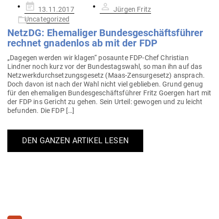
Gepostet
13.11.2017
Jürgen Fritz
am
Uncategorized
NetzDG: Ehe­ma­liger Bun­des­ge­schäfts­führer
rechnet gna­denlos ab mit der FDP
„Dagegen werden wir klagen“ posaunte FDP-Chef Christian
Lindner noch kurz vor der Bun­des­tagswahl, so man ihn auf das
Netz­werk­durch­set­zungs­gesetz (Maas-Zen­­sur­­gesetz) ansprach.
Doch davon ist nach der Wahl nicht viel geblieben. Grund genug
für den ehe­ma­ligen Bun­des­ge­schäfts­führer Fritz Goergen hart mit
der FDP ins Gericht zu gehen. Sein Urteil: gewogen und zu leicht
befunden. Die FDP […]
DEN GANZEN ARTIKEL LESEN