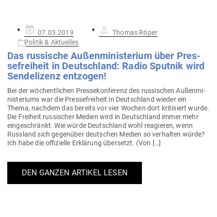
Gepostet
07.03.2019
Thomas Röper
am
Politik & Aktuelles
Das rus­sische Außen­mi­nis­terium über Pres­
se­freiheit in Deutschland: Radio Sputnik wird
Sen­de­lizenz entzogen!
Bei der wöchent­lichen Pres­se­kon­ferenz des rus­si­schen Außen­mi­
nis­te­riums war die Pres­se­freiheit in Deutschland wieder ein
Thema, nachdem das bereits vor vier Wochen dort kri­ti­siert wurde.
Die Freiheit rus­si­scher Medien wird in Deutschland immer mehr
ein­ge­schränkt. Wie würde Deutschland wohl reagieren, wenn
Russland sich gegenüber deut­schen Medien so ver­halten würde?
Ich habe die offi­zielle Erklärung über­setzt. (Von […]
DEN GANZEN ARTIKEL LESEN