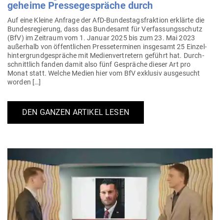
geheime Pres­se­ge­spräche durch
Auf eine Kleine Anfrage der AfD-Bun­­des­­tags­­fraktion erklärte die
Bun­des­re­gierung, dass das Bun­desamt für Ver­fas­sungs­schutz
(BfV) im Zeitraum vom 1. Januar 2025 bis zum 23. Mai 2023
außerhalb von öffent­lichen Pres­se­ter­minen ins­gesamt 25 Ein­zel­
hin­ter­grund­ge­spräche mit Medi­en­ver­tretern geführt hat. Durch­
schnittlich fanden damit also fünf Gespräche dieser Art pro
Monat statt. Welche Medien hier vom BfV exklusiv aus­ge­sucht
worden […]
DEN GANZEN ARTIKEL LESEN