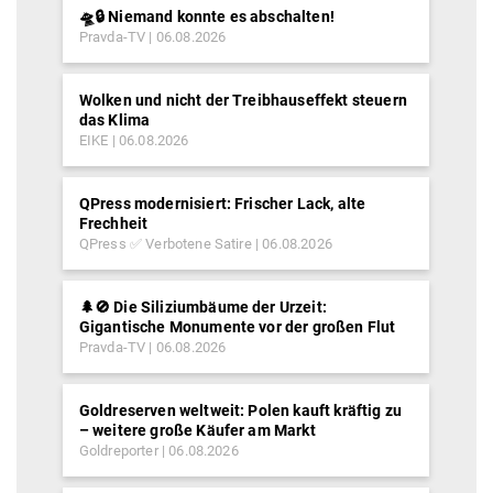
🛸🔒 Niemand konnte es abschalten!
Pravda-TV
06.08.2026
Wolken und nicht der Treibhauseffekt steuern
das Klima
EIKE
06.08.2026
QPress modernisiert: Frischer Lack, alte
Frechheit
QPress ✅ Verbotene Satire
06.08.2026
🌲🚫 Die Siliziumbäume der Urzeit:
Gigantische Monumente vor der großen Flut
Pravda-TV
06.08.2026
Goldreserven weltweit: Polen kauft kräftig zu
– weitere große Käufer am Markt
Goldreporter
06.08.2026