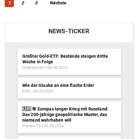
Beitragsnavigation
Page
Page
Page
1
2
3
Nächste
NEWS-TICKER
Größter Gold-ETF: Bestände steigen dritte
Woche in Folge
Goldreporter
06.08.2026
Wie der Glaube an eine flache Erde!
EIKE
06.08.2026
🇷🇺 🎯 Europas langer Krieg mit Russland:
Das 200-jährige geopolitische Muster, das
niemand wahrhaben will
Pravda-TV
06.08.2026